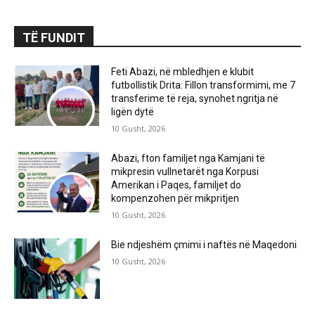
TË FUNDIT
Feti Abazi, në mbledhjen e klubit
futbollistik Drita: Fillon transformimi, me 7
transferime të reja, synohet ngritja në
ligën dytë
10 Gusht, 2026
Abazi, fton familjet nga Kamjani të
mikpresin vullnetarët nga Korpusi
Amerikan i Paqes, familjet do
kompenzohen për mikpritjen
10 Gusht, 2026
Bie ndjeshëm çmimi i naftës në Maqedoni
10 Gusht, 2026