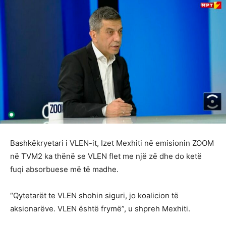
Bashkëkryetari i VLEN-it, Izet Mexhiti në emisionin ZOOM
në TVM2 ka thënë se VLEN flet me një zë dhe do ketë
fuqi absorbuese më të madhe.
“Qytetarët te VLEN shohin siguri, jo koalicion të
aksionarëve. VLEN është frymë”, u shpreh Mexhiti.