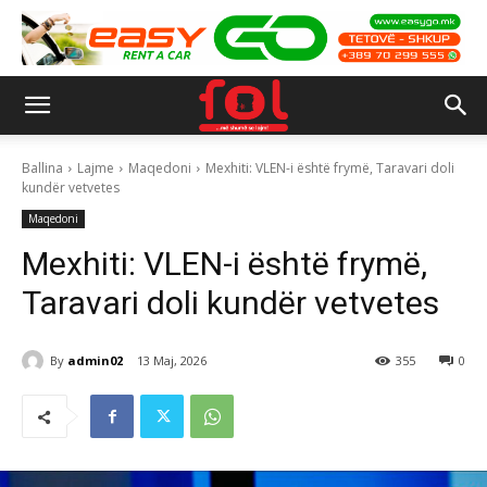
Ballina
Lajme
Maqedoni
Mexhiti: VLEN-i është frymë, Taravari doli
kundër vetvetes
Maqedoni
Mexhiti: VLEN-i është frymë,
Taravari doli kundër vetvetes
By
admin02
13 Maj, 2026
355
0