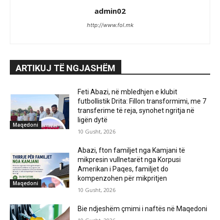
admin02
http://www.fol.mk
ARTIKUJ TË NGJASHËM
Feti Abazi, në mbledhjen e klubit
futbollistik Drita: Fillon transformimi, me 7
transferime të reja, synohet ngritja në
ligën dytë
Maqedoni
10 Gusht, 2026
Abazi, fton familjet nga Kamjani të
mikpresin vullnetarët nga Korpusi
Amerikan i Paqes, familjet do
kompenzohen për mikpritjen
Maqedoni
10 Gusht, 2026
Bie ndjeshëm çmimi i naftës në Maqedoni