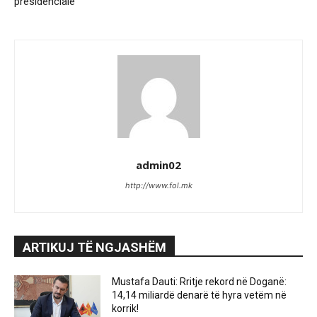
presidenciale
admin02
http://www.fol.mk
ARTIKUJ TË NGJASHËM
Mustafa Dauti: Rritje rekord në Doganë:
14,14 miliardë denarë të hyra vetëm në
korrik!