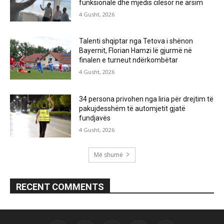
funksionale dhe mjedis cilësor në arsim
4 Gusht, 2026
Talenti shqiptar nga Tetova i shënon
Bayernit, Florian Hamzi lë gjurmë në
finalen e turneut ndërkombëtar
4 Gusht, 2026
34 persona privohen nga liria për drejtim të
pakujdesshëm të automjetit gjatë
fundjavës
4 Gusht, 2026
Më shumë
RECENT COMMENTS