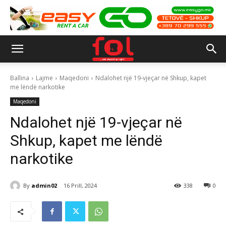
Ballina
Lajme
Maqedoni
Ndalohet një 19-vjeçar në Shkup, kapet
me lëndë narkotike
Maqedoni
Ndalohet një 19-vjeçar në
Shkup, kapet me lëndë
narkotike
By
admin02
16 Prill, 2024
338
0