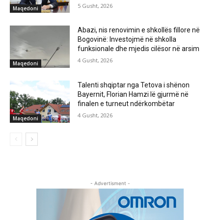
5 Gusht, 2026
Maqedoni
Abazi, nis renovimin e shkollës fillore në
Bogovinë: Investojmë në shkolla
funksionale dhe mjedis cilësor në arsim
4 Gusht, 2026
Maqedoni
Talenti shqiptar nga Tetova i shënon
Bayernit, Florian Hamzi lë gjurmë në
finalen e turneut ndërkombëtar
4 Gusht, 2026
Maqedoni
- Advertisment -