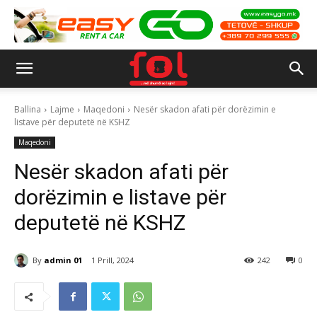
Ballina
Lajme
Maqedoni
Nesër skadon afati për dorëzimin e
listave për deputetë në KSHZ
Maqedoni
Nesër skadon afati për
dorëzimin e listave për
deputetë në KSHZ
By
admin 01
1 Prill, 2024
242
0