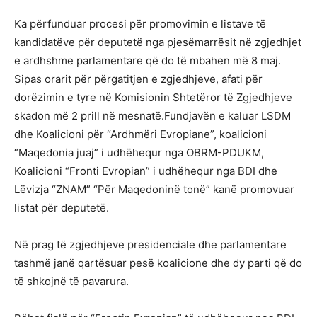
Ka përfunduar procesi për promovimin e listave të
kandidatëve për deputetë nga pjesëmarrësit në zgjedhjet
e ardhshme parlamentare që do të mbahen më 8 maj.
Sipas orarit për përgatitjen e zgjedhjeve, afati për
dorëzimin e tyre në Komisionin Shtetëror të Zgjedhjeve
skadon më 2 prill në mesnatë.Fundjavën e kaluar LSDM
dhe Koalicioni për “Ardhmëri Evropiane”, koalicioni
“Maqedonia juaj” i udhëhequr nga OBRM-PDUKM,
Koalicioni “Fronti Evropian” i udhëhequr nga BDI dhe
Lëvizja “ZNAM” “Për Maqedoninë tonë” kanë promovuar
listat për deputetë.
Në prag të zgjedhjeve presidenciale dhe parlamentare
tashmë janë qartësuar pesë koalicione dhe dy parti që do
të shkojnë të pavarura.