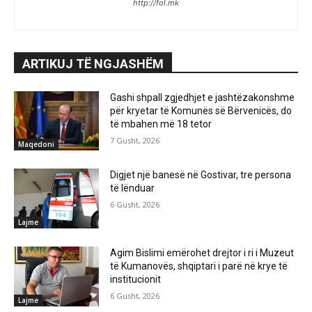
http://fol.mk
ARTIKUJ TË NGJASHËM
Gashi shpall zgjedhjet e jashtëzakonshme
për kryetar të Komunës së Bërvenicës, do
të mbahen më 18 tetor
7 Gusht, 2026
Maqedoni
Digjet një banesë në Gostivar, tre persona
të lënduar
6 Gusht, 2026
Lajme
Agim Bislimi emërohet drejtor i ri i Muzeut
të Kumanovës, shqiptari i parë në krye të
institucionit
6 Gusht, 2026
Lajme