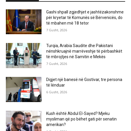
Gashi shpall zgjedhjet e jashtëzakonshme
për kryetar të Komunës së Bërvenicës, do
të mbahen më 18 tetor
7 Gusht, 2026
Turqia, Arabia Saudite dhe Pakistani
nënshkruajnë marrëveshje të përbashkët
të mbrojtjes në Samitin e Mekës
7 Gusht, 2026
Digjet një banesë në Gostivar, tre persona
të lënduar
6 Gusht, 2026
Kush është Abdul El-Sayed? Mjeku
mysliman që po bëhet gati për senatin
amerikan?