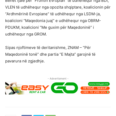
Bëhet fjalë për “Frontin Evropian” të udhëhequr nga BDI,
VLEN të udhëhequr nga opozita shqiptare, koalicionin për
“Ardhmërinë Evropiane” të udhëhequr nga LSDM-ja,
koalicioni “Maqedonia juaj” e udhëhequr nga OBRM-
PDUKM, koalicioni “Me guxim për Maqedoninë” i
udhëhequr nga GROM.
Sipas njoftimeve të deritanishme, ZNAM – “Për
Maqedoninë tonë” dhe partia “E Majta” garojnë të
pavarura në zgjedhje.
- Advertisment -