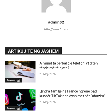
admin02
http://www.fol.mk
ARTIKUJ TË NGJASHËM
A mund ta përballojë telefoni yt ditën
tënde më të gjatë?
23 Maj, 2026
Teknologji
Qindra familje në Francë ngrenë padi
kundër TikTok nën dyshimet për “abuzim”
23 Maj, 2026
Teknologji