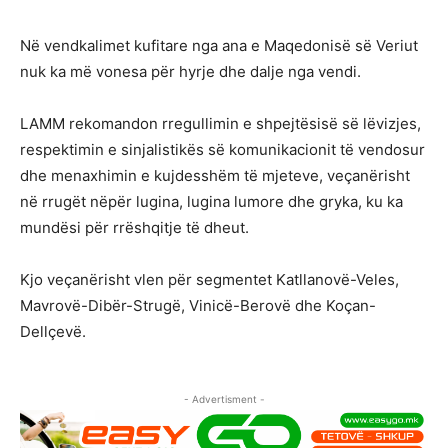
Në vendkalimet kufitare nga ana e Maqedonisë së Veriut
nuk ka më vonesa për hyrje dhe dalje nga vendi.
LAMM rekomandon rregullimin e shpejtësisë së lëvizjes,
respektimin e sinjalistikës së komunikacionit të vendosur
dhe menaxhimin e kujdesshëm të mjeteve, veçanërisht
në rrugët nëpër lugina, lugina lumore dhe gryka, ku ka
mundësi për rrëshqitje të dheut.
Kjo veçanërisht vlen për segmentet Katllanovë-Veles,
Mavrovë-Dibër-Strugë, Vinicë-Berovë dhe Koçan-
Dellçevë.
- Advertisment -