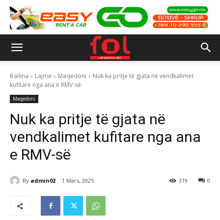
Ballina
Lajme
Maqedoni
Nuk ka pritje të gjata në vendkalimet
kufitare nga ana e RMV-së
Maqedoni
Nuk ka pritje të gjata në
vendkalimet kufitare nga ana
e RMV-së
By
admin02
1 Mars, 2025
319
0