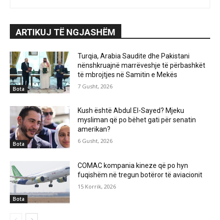
ARTIKUJ TË NGJASHËM
Turqia, Arabia Saudite dhe Pakistani
nënshkruajnë marrëveshje të përbashkët
të mbrojtjes në Samitin e Mekës
7 Gusht, 2026
Bota
Kush është Abdul El-Sayed? Mjeku
mysliman që po bëhet gati për senatin
amerikan?
6 Gusht, 2026
Bota
COMAC kompania kineze që po hyn
fuqishëm në tregun botëror të aviacionit
15 Korrik, 2026
Bota