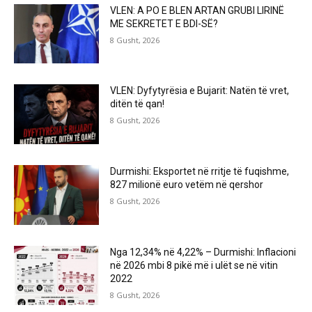
VLEN: A PO E BLEN ARTAN GRUBI LIRINË
ME SEKRETET E BDI-SË?
8 Gusht, 2026
VLEN: Dyfytyrësia e Bujarit: Natën të vret,
ditën të qan!
8 Gusht, 2026
Durmishi: Eksportet në rritje të fuqishme,
827 milionë euro vetëm në qershor
8 Gusht, 2026
Nga 12,34% në 4,22% – Durmishi: Inflacioni
në 2026 mbi 8 pikë më i ulët se në vitin
2022
8 Gusht, 2026