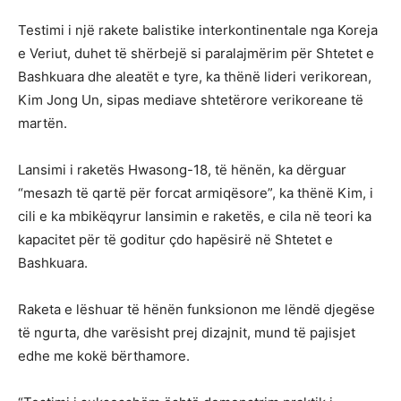
Testimi i një rakete balistike interkontinentale nga Koreja
e Veriut, duhet të shërbejë si paralajmërim për Shtetet e
Bashkuara dhe aleatët e tyre, ka thënë lideri verikorean,
Kim Jong Un, sipas mediave shtetërore verikoreane të
martën.
Lansimi i raketës Hwasong-18, të hënën, ka dërguar
“mesazh të qartë për forcat armiqësore”, ka thënë Kim, i
cili e ka mbikëqyrur lansimin e raketës, e cila në teori ka
kapacitet për të goditur çdo hapësirë në Shtetet e
Bashkuara.
Raketa e lëshuar të hënën funksionon me lëndë djegëse
të ngurta, dhe varësisht prej dizajnit, mund të pajisjet
edhe me kokë bërthamore.