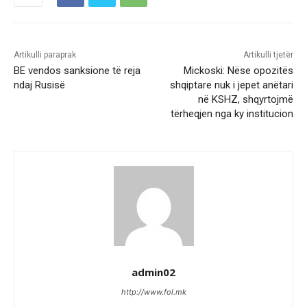
Artikulli paraprak
Artikulli tjetër
BE vendos sanksione të reja
Mickoski: Nëse opozitës
ndaj Rusisë
shqiptare nuk i jepet anëtari
në KSHZ, shqyrtojmë
tërheqjen nga ky institucion
admin02
http://www.fol.mk