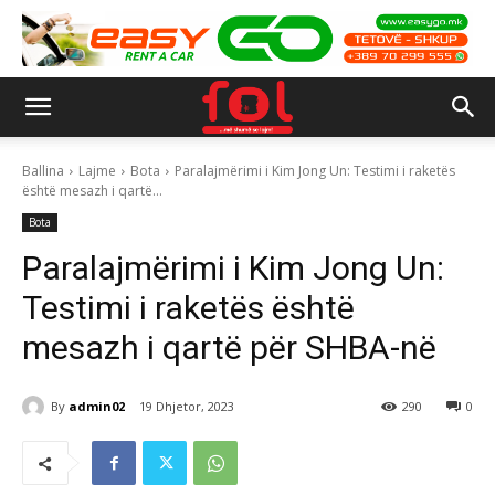
Ballina
Lajme
Bota
Paralajmërimi i Kim Jong Un: Testimi i raketës
është mesazh i qartë...
Bota
Paralajmërimi i Kim Jong Un:
Testimi i raketës është
mesazh i qartë për SHBA-në
By
admin02
19 Dhjetor, 2023
290
0