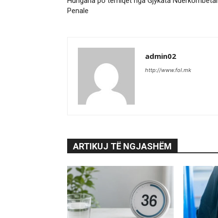
Hungaria po tërhiqet nga Gjykata Ndërkombëta
Penale
admin02
http://www.fol.mk
ARTIKUJ TË NGJASHËM