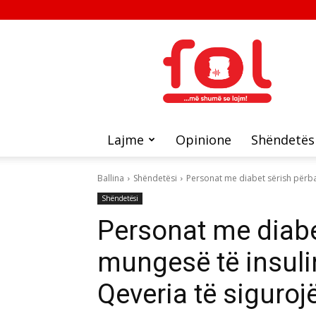
FOL
Lajme
Opinione
Shëndetës
Ballina
Shëndetësi
Personat me diabet sërish përba
Shëndetësi
Personat me diabe
mungesë të insuli
Qeveria të sigurojë