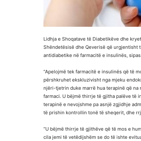
Lidhja e Shoqatave të Diabetikëve dhe kryetar
Shëndetësisë dhe Qeverisë që urgjentisht të
antidiabetike në farmacitë e insulinës, sipa
“Apelojmë tek farmacitë e insulinës që të m
përshkruhet ekskluzivisht nga mjeku endokr
njëri-tjetrin duke marrë hua terapinë që na
farmaci. U bëjmë thirrje të gjitha palëve të 
terapinë e nevojshme pa asnjë zgjidhje admi
të prishin kontrollin tonë të sheqerit, dhe r
“U bëjmë thirrje të gjithëve që të mos e hu
cila jemi të vetëdijshëm se do të ishte evit