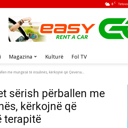
C
8
Tetovo
i
Magazina
Kulturë
Fol TV
llen me mungesë të insulinës, kërkojnë që Qeveria...
t sërish përballen me
nës, kërkojnë që
 terapitë