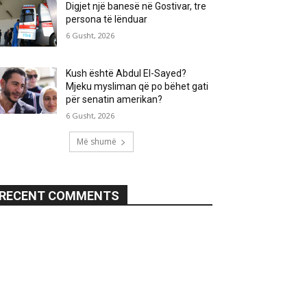
Digjet një banesë në Gostivar, tre
persona të lënduar
6 Gusht, 2026
Kush është Abdul El-Sayed?
Mjeku mysliman që po bëhet gati
për senatin amerikan?
6 Gusht, 2026
Më shumë
RECENT COMMENTS