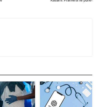
re
Kasami: Pranvera në punë!