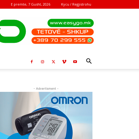
E premte, 7 Gusht, 2026
Kycu / Regjistrohu
- Advertisment -