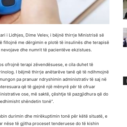
i i Lidhjes, Dime Velev, i bëjnë thirrje Ministrisë së
 fillojnë me dërgimin e plotë të insulinës dhe terapisë
s nevojave dhe numrit të pacientëve ekzistues.
os ofrojnë terapi zëvendësuese, e cila duhet të
inolog. I bëjmë thirrje anëtarëve tanë që të ndihmojnë
 mungon pa pranuar ndryshimin administrativ të saj në
interesuara që të gjejnë një mënyrë për të ofruar
nistrative ose, më saktë, çështje të pazgjidhura që do
rjedhimisht shëndetin tonë”.
mbin durimin dhe mirëkuptimin tonë për këtë situatë, e
uar nëse të gjitha proceset tenderuese do të kishin