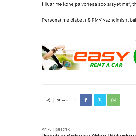
filluar me kohë pa vonesa apo arsyetime”, t
Personat me diabet në RMV vazhdimisht ba
Share
Artikulli paraprak