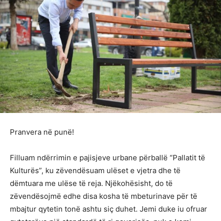
Pranvera në punë!
Filluam ndërrimin e pajisjeve urbane përballë “Pallatit të
Kulturës”, ku zëvendësuam ulëset e vjetra dhe të
dëmtuara me ulëse të reja. Njëkohësisht, do të
zëvendësojmë edhe disa kosha të mbeturinave për të
mbajtur qytetin tonë ashtu siç duhet. Jemi duke iu ofruar