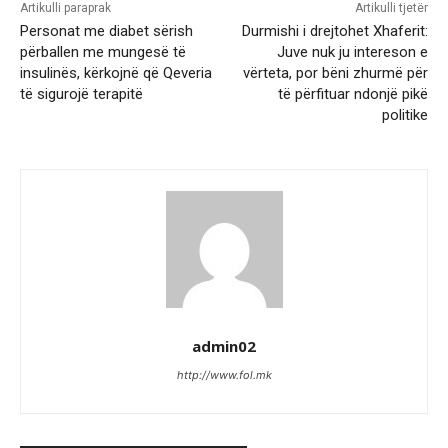
Artikulli paraprak
Artikulli tjetër
Personat me diabet sërish
Durmishi i drejtohet Xhaferit:
përballen me mungesë të
Juve nuk ju intereson e
insulinës, kërkojnë që Qeveria
vërteta, por bëni zhurmë për
të sigurojë terapitë
të përfituar ndonjë pikë
politike
admin02
http://www.fol.mk