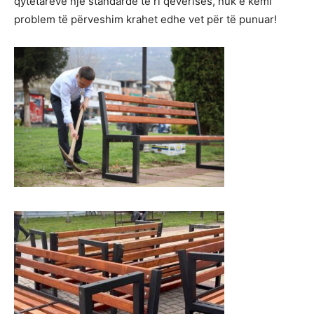
qytetarëve një standardë të ri qeverisës, nuk e kemi
problem të përveshim krahet edhe vet për të punuar!