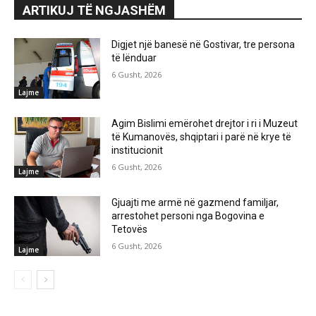
ARTIKUJ TË NGJASHËM
Digjet një banesë në Gostivar, tre persona
të lënduar
6 Gusht, 2026
Lajme
Agim Bislimi emërohet drejtor i ri i Muzeut
të Kumanovës, shqiptari i parë në krye të
institucionit
6 Gusht, 2026
Lajme
Gjuajti me armë në gazmend familjar,
arrestohet personi nga Bogovina e
Tetovës
6 Gusht, 2026
Lajme