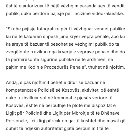
është e autorizuar të bëjë vëzhgim parandalues të vendit
publik, duke përdorë pajisje për incizime video-akustike.
“Si dhe pajisje fotografike për t’i vëzhguar vendet publike
ku në të kaluarën shpesh janë kryer vepra penale, apo ku
ka arsye të bazuar të besohet se vëzhgimi publik do ta
zvogëlonte rrezikun nga kryerja e veprave penale dhe do
ta përmirësonte sigurinë publike në të ardhmen, në
pajtim me Kodin e Procedurës Penale”, thuhet në njoftim.
Andaj, sipas njoftimit bëhet e ditur se bazuar në
kompetencat e Policisë së Kosovës, aktiviteti që është
duke u zhvilluar sot në komunat e pjesës veriore të
Kosovës, është në përputhje të plotë me dispozitat e
Ligjit për Policinë dhe Ligjit për Mbrojtje të të Dhënave
Personale, i cili ligj përcakton qartë kushtet dhe masat që
duhet të ndjekin autoritetet gjatë përpunimit të të