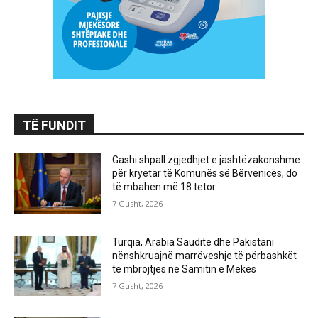
TË FUNDIT
Gashi shpall zgjedhjet e jashtëzakonshme
për kryetar të Komunës së Bërvenicës, do
të mbahen më 18 tetor
7 Gusht, 2026
Turqia, Arabia Saudite dhe Pakistani
nënshkruajnë marrëveshje të përbashkët
të mbrojtjes në Samitin e Mekës
7 Gusht, 2026