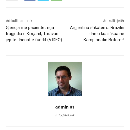
Artikulli paraprak
Artikulli tjetër
Gjendja me pacientët nga
Argjentina shkatërroi Brazilin
tragjedia e Koçanit, Taravari
dhe u kualifikua në
jep të dhënat e fundit (VIDEO)
Kampionatin Botëror!
admin 01
http://fol.mk