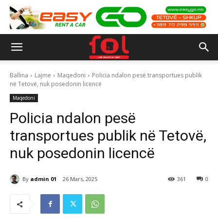
Ballina
Lajme
Maqedoni
Policia ndalon pesë transportues publik
në Tetovë, nuk posedonin licencë
Maqedoni
Policia ndalon pesë
transportues publik në Tetovë,
nuk posedonin licencë
By
admin 01
26 Mars, 2025
361
0