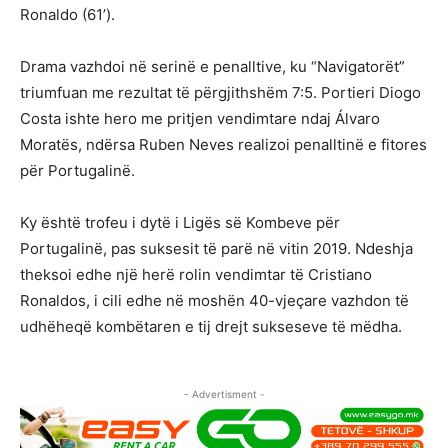
Ronaldo (61’).
Drama vazhdoi në serinë e penalltive, ku “Navigatorët”
triumfuan me rezultat të përgjithshëm 7:5. Portieri Diogo
Costa ishte hero me pritjen vendimtare ndaj Álvaro
Moratës, ndërsa Ruben Neves realizoi penalltinë e fitores
për Portugalinë.
Ky është trofeu i dytë i Ligës së Kombeve për
Portugalinë, pas suksesit të parë në vitin 2019. Ndeshja
theksoi edhe një herë rolin vendimtar të Cristiano
Ronaldos, i cili edhe në moshën 40-vjeçare vazhdon të
udhëheqë kombëtaren e tij drejt sukseseve të mëdha.
- Advertisment -