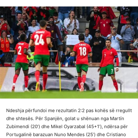
Ndeshja përfundoi me rezultatin 2:2 pas kohës së rregullt
dhe shtesës. Për Spanjën, golat u shënuan nga Martín
Zubimendi (20’) dhe Mikel Oyarzabal (45+1’), ndërsa për
Portugalinë barazuan Nuno Mendes (25’) dhe Cristiano