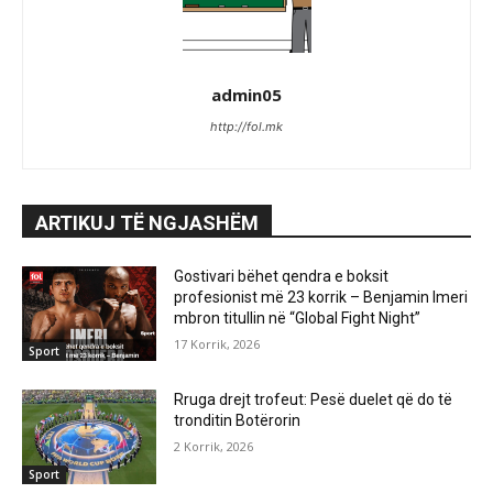
admin05
http://fol.mk
ARTIKUJ TË NGJASHËM
Gostivari bëhet qendra e boksit
profesionist më 23 korrik – Benjamin Imeri
mbron titullin në “Global Fight Night”
17 Korrik, 2026
Sport
Rruga drejt trofeut: Pesë duelet që do të
tronditin Botërorin
2 Korrik, 2026
Sport