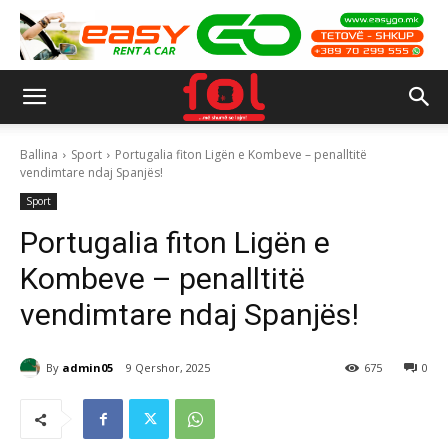
Ballina
Sport
Portugalia fiton Ligën e Kombeve – penalltitë
vendimtare ndaj Spanjës!
Sport
Portugalia fiton Ligën e
Kombeve – penalltitë
vendimtare ndaj Spanjës!
By
admin05
9 Qershor, 2025
675
0