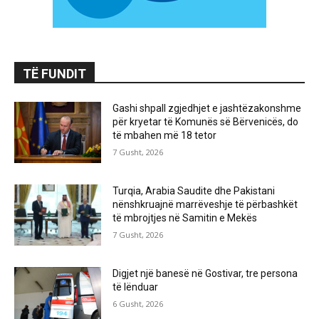
TË FUNDIT
Gashi shpall zgjedhjet e jashtëzakonshme
për kryetar të Komunës së Bërvenicës, do
të mbahen më 18 tetor
7 Gusht, 2026
Turqia, Arabia Saudite dhe Pakistani
nënshkruajnë marrëveshje të përbashkët
të mbrojtjes në Samitin e Mekës
7 Gusht, 2026
Digjet një banesë në Gostivar, tre persona
të lënduar
6 Gusht, 2026