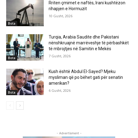
Rriten çmimet e naftës, Irani kushtëzon
rihapjen e Hormuzit
10 Gusht, 2026
Bota
Turqia, Arabia Saudite dhe Pakistani
nënshkruajnë marrëveshje të përbashkët
të mbrojtjes në Samitin e Mekës
7 Gusht, 2026
Bota
Kush është Abdul El-Sayed? Mjeku
mysliman që po bëhet gati për senatin
amerikan?
6 Gusht, 2026
Bota
- Advertisment -