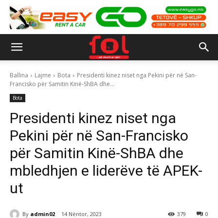
Ballina
Lajme
Bota
Presidenti kinez niset nga Pekini për në San-
Francisko për Samitin Kinë-ShBA dhe...
Bota
Presidenti kinez niset nga
Pekini për në San-Francisko
për Samitin Kinë-ShBA dhe
mbledhjen e liderëve të APEK-
ut
By
admin02
14 Nëntor, 2023
379
0