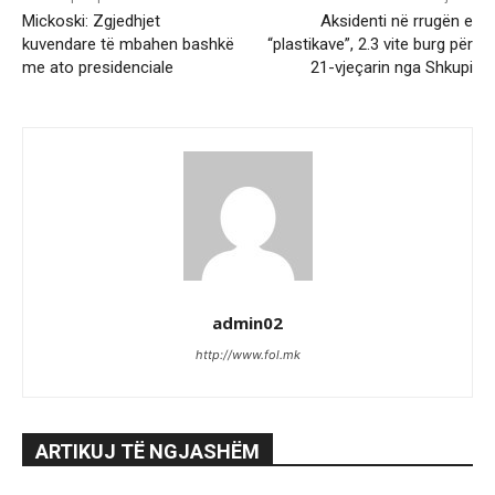
Mickoski: Zgjedhjet
Aksidenti në rrugën e
kuvendare të mbahen bashkë
“plastikave”, 2.3 vite burg për
me ato presidenciale
21-vjeçarin nga Shkupi
admin02
http://www.fol.mk
ARTIKUJ TË NGJASHËM