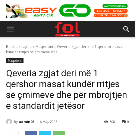
Ballina
Lajme
Maqedoni
Qeveria zgjat deri më 1 qershor masat
kundër rritjes së çmimeve dhe...
Maqedoni
Qeveria zgjat deri më 1
qershor masat kundër rritjes
së çmimeve dhe për mbrojtjen
e standardit jetësor
By
admin02
16 Maj, 2026
308
0