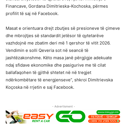
Financave, Gordana Dimitrieska-Kochoska, përmes
profilit të saj në Facebook.
Masat e orientuara drejt zbutjes së presioneve të çimeve
dhe mbrojtjes së standardit jetësor të qytetarëve
vazhdojnë me zbatim deri më 1 qershor të vitit 2026.
Vendimin e solli Qeveria sot në seancë të
jashtëzakonshme. Këto masa janë përgjigje adekuate
ndaj sfidave ekonomike dhe pasigurive me të cilat
ballafaqohen të gjithë shtetet në në tregjet
ndërkombëtare të energjenseve”, shkroi Dimitrievska
Koçoska në rrjetin e saj Facebook.
- Advertisment -