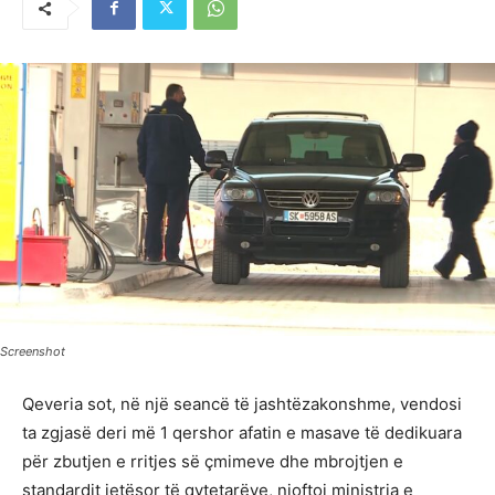
Screenshot
Qeveria sot, në një seancë të jashtëzakonshme, vendosi
ta zgjasë deri më 1 qershor afatin e masave të dedikuara
për zbutjen e rritjes së çmimeve dhe mbrojtjen e
standardit jetësor të qytetarëve, njoftoi ministrja e