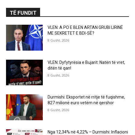
TË FUNDIT
VLEN: A PO E BLEN ARTAN GRUBI LIRINË
ME SEKRETET E BDI-SË?
8 Gusht, 2026
VLEN: Dyfytyrësia e Bujarit: Natën të vret,
ditën të qan!
8 Gusht, 2026
Durmishi: Eksportet në rritje të fuqishme,
827 milionë euro vetëm në qershor
8 Gusht, 2026
Nga 12,34% në 4,22% – Durmishi: Inflacioni