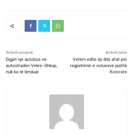
Artikulli paraprak
Artikulli tjetër
Digjet një autobus në
Vetëm edhe dy ditë afat për
autostradën Veles–Shkup,
regjistrimin e votuesve jashtë
nuk ka të lënduar
Kosovës