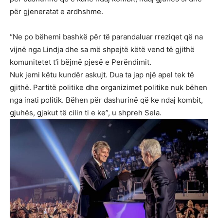
për gjeneratat e ardhshme.
“Ne po bëhemi bashkë për të parandaluar rreziqet që na
vijnë nga Lindja dhe sa më shpejtë këtë vend të gjithë
komunitetet t’i bëjmë pjesë e Perëndimit.
Nuk jemi këtu kundër askujt. Dua ta jap një apel tek të
gjithë. Partitë politike dhe organizimet politike nuk bëhen
nga inati politik. Bëhen për dashurinë që ke ndaj kombit,
gjuhës, gjakut të cilin ti e ke”, u shpreh Sela.