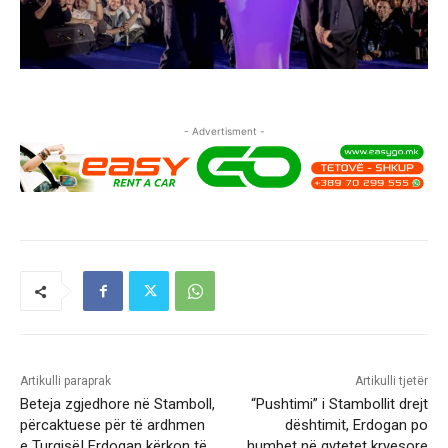
- Advertisment -
Artikulli paraprak
Artikulli tjetër
Beteja zgjedhore në Stamboll,
“Pushtimi” i Stambollit drejt
përcaktuese për të ardhmen
dështimit, Erdogan po
e Turqisë! Erdogan kërkon të
humbet në qytetet kryesore