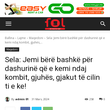
Ballina
Lajme
Maqedoni
Sela: Jemi bërë bashkë për dashurinë që e
kemi ndaj kombit, gjuhës,...
Maqedoni
Sela: Jemi bërë bashkë për
dashurinë që e kemi ndaj
kombit, gjuhës, gjakut të cilin
ti e ke!
By
admin 01
31 Mars, 2024
258
0