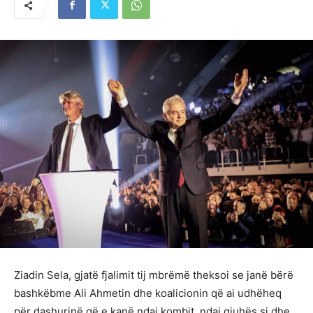
Ziadin Sela, gjatë fjalimit tij mbrëmë theksoi se janë bërë
bashkëbme Ali Ahmetin dhe koalicionin që ai udhëheq
për dashurinë që e kanë ndaj kombit, ndaj gjuhës si dhe