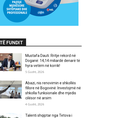
TË FUNDIT
Mustafa Dauti: Rritje rekord në
Doganë: 14,14 miliardë denarë të
hyra vetëm në korrik!
5 Gusht, 2026
Abazi, nis renovimin e shkollës
fillore në Bogovinë: Investojmë në
shkolla funksionale dhe mjedis
cilësor në arsim
4 Gusht, 2026
Talenti shqiptar nga Tetova i