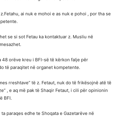
 z.Fetahu, ai nuk e mohoi e as nuk e pohoi , por tha se
mpetente.
et se si sot Fetau ka kontaktuar z. Musliu në
 mesazhet.
 48 orëve kreu i BFI-së të kërkon falje për
do të paraqitet në organet kompetente.
es rreshtave” të z. Fetaut, nuk do të frikësojnë atë të
, e aq më pak të Shaqir Fetaut, i cili për opinionin
ë BFI.
 do ta paraqes edhe te Shoqata e Gazetarëve në