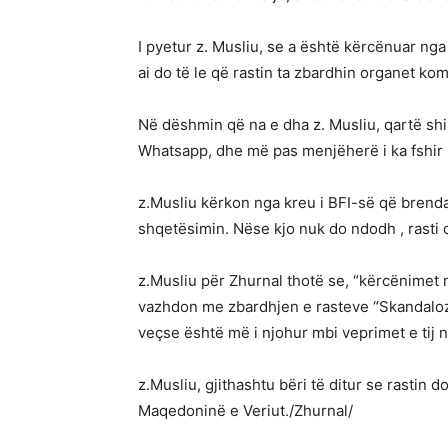
I pyetur z. Musliu, se a është kërcënuar nga
ai do të le që rastin ta zbardhin organet ko
Në dëshmin që na e dha z. Musliu, qartë shih
Whatsapp, dhe më pas menjëherë i ka fshir
z.Musliu kërkon nga kreu i BFI-së që brenda
shqetësimin. Nëse kjo nuk do ndodh , rasti 
z.Musliu për Zhurnal thotë se, “kërcënimet m
vazhdon me zbardhjen e rasteve “Skandaloze” 
veçse është më i njohur mbi veprimet e tij n
z.Musliu, gjithashtu bëri të ditur se rastin
Maqedoninë e Veriut./Zhurnal/