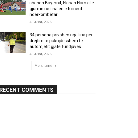
shënon Bayernit, Florian Hamzi lë
gjurmë në finalen e turneut
ndërkombëtar
4 Gusht, 2026
34 persona privohen nga liria për
drejtim të pakujdesshëm të
automjetit gjatë fundjavës
4 Gusht, 2026
Më shumë
RECENT COMMENTS