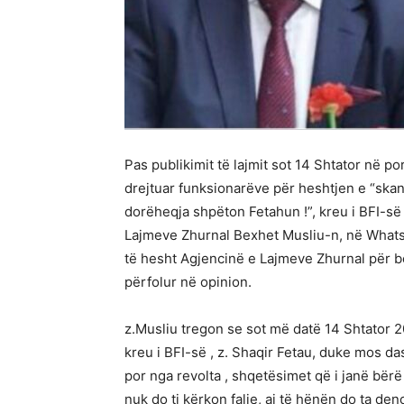
Pas publikimit të lajmit sot 14 Shtator në p
drejtuar funksionarëve për heshtjen e “skan
dorëheqja shpëton Fetahun !”, kreu i BFI-së
Lajmeve Zhurnal Bexhet Musliu-n, në Whatsa
të hesht Agjencinë e Lajmeve Zhurnal për 
përfolur në opinion.
z.Musliu tregon se sot më datë 14 Shtator 
kreu i BFI-së , z. Shaqir Fetau, duke mos das
por nga revolta , shqetësimet që i janë bër
nuk do ti kërkon falje, ai të hënën do ta d