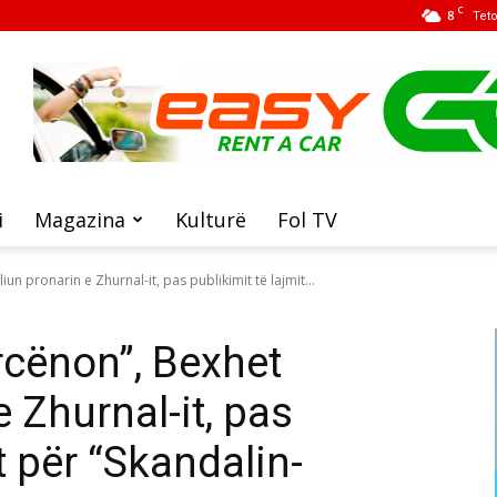
C
8
Tet
i
Magazina
Kulturë
Fol TV
un pronarin e Zhurnal-it, pas publikimit të lajmit...
rcënon”, Bexhet
 Zhurnal-it, pas
t për “Skandalin-