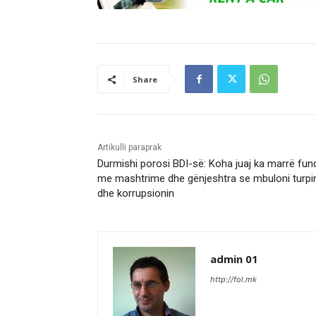
Share
Artikulli paraprak
Durmishi porosi BDI-së: Koha juaj ka marrë fun
me mashtrime dhe gënjeshtra se mbuloni turpi
dhe korrupsionin
admin 01
http://fol.mk