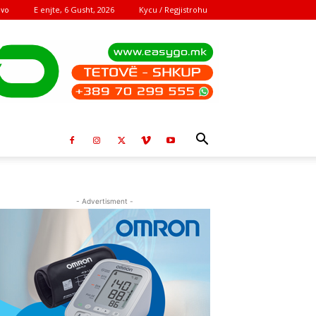
E enjte, 6 Gusht, 2026
Kycu / Regjistrohu
ovo
- Advertisment -