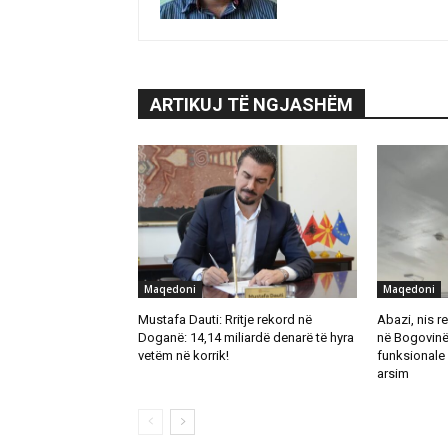
ARTIKUJ TË NGJASHËM
Maqedoni
Maqedoni
Mustafa Dauti: Rritje rekord në
Abazi, nis re
Doganë: 14,14 miliardë denarë të hyra
në Bogovinë
vetëm në korrik!
funksionale 
arsim