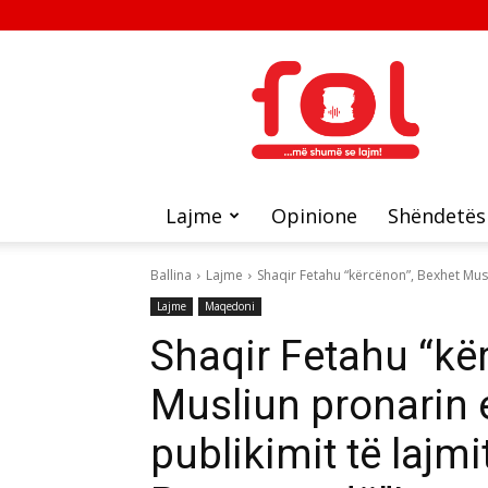
FOL
Lajme
Opinione
Shëndetës
Ballina
Lajme
Shaqir Fetahu “kërcënon”, Bexhet Musli
Lajme
Maqedoni
Shaqir Fetahu “kë
Musliun pronarin e
publikimit të lajmi