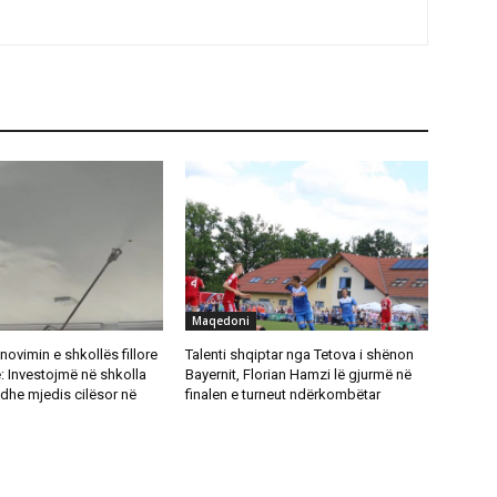
Maqedoni
novimin e shkollës fillore
Talenti shqiptar nga Tetova i shënon
: Investojmë në shkolla
Bayernit, Florian Hamzi lë gjurmë në
dhe mjedis cilësor në
finalen e turneut ndërkombëtar