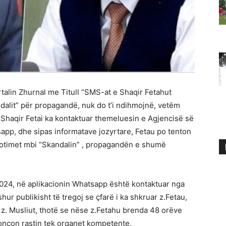
ortalin Zhurnal me Titull “SMS-at e Shaqir Fetahut
dalit” për propagandë, nuk do t’i ndihmojnë, vetëm
 Shaqir Fetai ka kontaktuar themeluesin e Agjencisë së
pp, dhe sipas informatave jozyrtare, Fetau po tenton
botimet mbi “Skandalin” , propagandën e shumë
2024, në aplikacionin Whatsapp është kontaktuar nga
hur publikisht të tregoj se çfarë i ka shkruar z.Fetau,
ë z. Musliut, thotë se nëse z.Fetahu brenda 48 orëve
enoncon rastin tek organet kompetente.