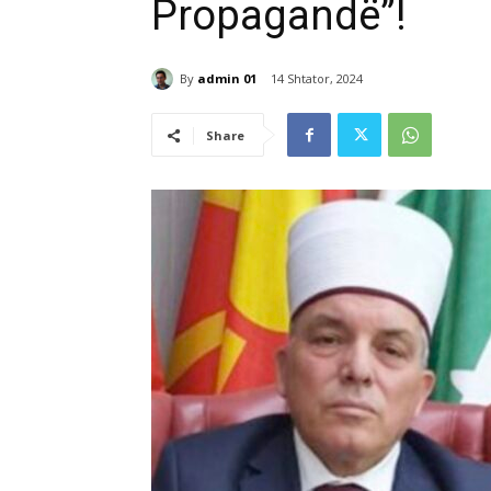
Propagandë”!
By
admin 01
14 Shtator, 2024
Share