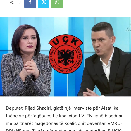
Deputeti Rijad Shaqiri, gjatë një interviste për Alsat, ka
thënë se përfaqësuesit e koalicionit VLEN kanë biseduar
me partnerët maqedonas të koalicionit qeveritar, VMRO-
DPMNE dhe ZNAM, për statusin e ish-ushtarëve të UÇK-