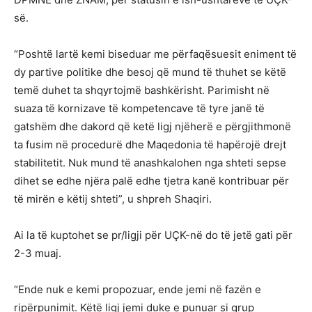
së.
“Poshtë lartë kemi biseduar me përfaqësuesit eniment të
dy partive politike dhe besoj që mund të thuhet se këtë
temë duhet ta shqyrtojmë bashkërisht. Parimisht në
suaza të kornizave të kompetencave të tyre janë të
gatshëm dhe dakord që ketë ligj njëherë e përgjithmonë
ta fusim në procedurë dhe Maqedonia të hapërojë drejt
stabilitetit. Nuk mund të anashkalohen nga shteti sepse
dihet se edhe njëra palë edhe tjetra kanë kontribuar për
të mirën e këtij shteti”, u shpreh Shaqiri.
Ai la të kuptohet se pr/ligji për UÇK-në do të jetë gati për
2-3 muaj.
“Ende nuk e kemi propozuar, ende jemi në fazën e
ripërpunimit. Këtë ligj jemi duke e punuar si grup