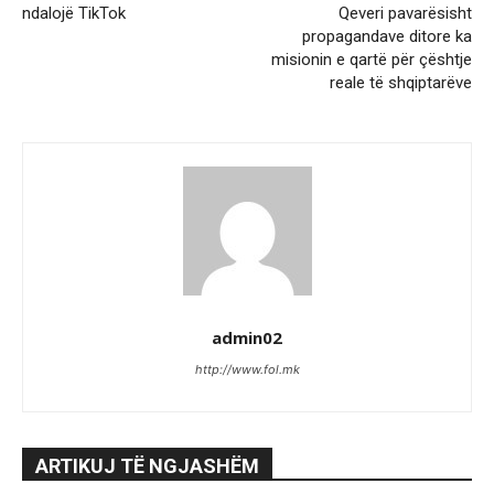
ndalojë TikTok
Qeveri pavarësisht
propagandave ditore ka
misionin e qartë për çështje
reale të shqiptarëve
admin02
http://www.fol.mk
ARTIKUJ TË NGJASHËM