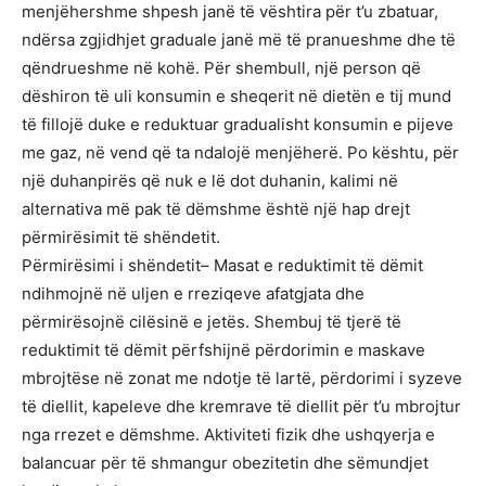
menjëhershme shpesh janë të vështira për t’u zbatuar,
ndërsa zgjidhjet graduale janë më të pranueshme dhe të
qëndrueshme në kohë. Për shembull, një person që
dëshiron të uli konsumin e sheqerit në dietën e tij mund
të fillojë duke e reduktuar gradualisht konsumin e pijeve
me gaz, në vend që ta ndalojë menjëherë. Po kështu, për
një duhanpirës që nuk e lë dot duhanin, kalimi në
alternativa më pak të dëmshme është një hap drejt
përmirësimit të shëndetit.
Përmirësimi i shëndetit– Masat e reduktimit të dëmit
ndihmojnë në uljen e rreziqeve afatgjata dhe
përmirësojnë cilësinë e jetës. Shembuj të tjerë të
reduktimit të dëmit përfshijnë përdorimin e maskave
mbrojtëse në zonat me ndotje të lartë, përdorimi i syzeve
të diellit, kapeleve dhe kremrave të diellit për t’u mbrojtur
nga rrezet e dëmshme. Aktiviteti fizik dhe ushqyerja e
balancuar për të shmangur obezitetin dhe sëmundjet