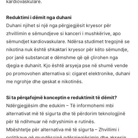
kardiovaskulare.
Reduktimi i dëmit nga duhani
Duhani njihet si një nga përgjegjësit kryesor për
zhvillimin e sëmundjeve si kanceri i mushkërive, apo
sëmundjet kardiovaskulare. Ndërsa studimet tregojnë se
nikotina nuk është shkaktari kryesor për këto sëmundje,
por janë substancat e dëmshme që që çlirohen nga
djegia e duhanit. Kjo është arsyeja pse në shumë vende
po promovohen alternativa si: cigaret elektronike, duhani
me ngrohje dhe qeskat e nikotinës.
Si ta përqafojmë konceptin e reduktimit të dëmit?
Ndërgjegjësim dhe edukim – Të informohemi mbi
alternativat më të sigurta dhe të përdorim teknologjinë
për të ndihmuar në ndryshimin e rutinës.
Mbështetje për alternativa më të sigurta – Zhvillimi i
politikave që mundësojnë ndërgjegjësimin dhe aksesin