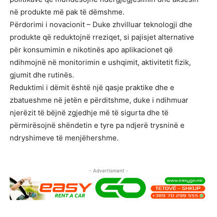
në produkte më pak të dëmshme.
Përdorimi i novacionit – Duke zhvilluar teknologji dhe
produkte që reduktojnë rreziqet, si pajisjet alternative
për konsumimin e nikotinës apo aplikacionet që
ndihmojnë në monitorimin e ushqimit, aktivitetit fizik,
gjumit dhe rutinës.
Reduktimi i dëmit është një qasje praktike dhe e
zbatueshme në jetën e përditshme, duke i ndihmuar
njerëzit të bëjnë zgjedhje më të sigurta dhe të
përmirësojnë shëndetin e tyre pa ndjerë trysninë e
ndryshimeve të menjëhershme.
- Advertisment -