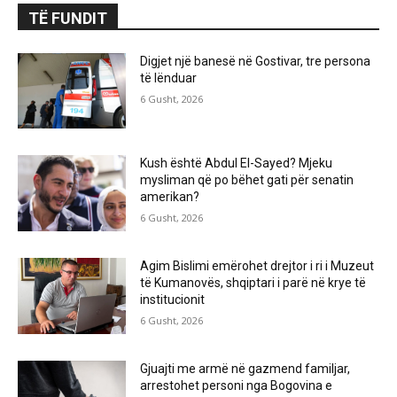
TË FUNDIT
Digjet një banesë në Gostivar, tre persona
të lënduar
6 Gusht, 2026
Kush është Abdul El-Sayed? Mjeku
mysliman që po bëhet gati për senatin
amerikan?
6 Gusht, 2026
Agim Bislimi emërohet drejtor i ri i Muzeut
të Kumanovës, shqiptari i parë në krye të
institucionit
6 Gusht, 2026
Gjuajti me armë në gazmend familjar,
arrestohet personi nga Bogovina e