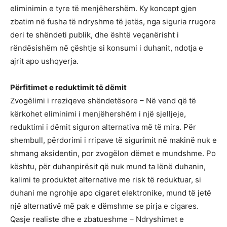
eliminimin e tyre të menjëhershëm. Ky koncept gjen
zbatim në fusha të ndryshme të jetës, nga siguria rrugore
deri te shëndeti publik, dhe është veçanërisht i
rëndësishëm në çështje si konsumi i duhanit, ndotja e
ajrit apo ushqyerja.
Përfitimet e reduktimit të dëmit
Zvogëlimi i rreziqeve shëndetësore – Në vend që të
kërkohet eliminimi i menjëhershëm i një sjelljeje,
reduktimi i dëmit siguron alternativa më të mira. Për
shembull, përdorimi i rripave të sigurimit në makinë nuk e
shmang aksidentin, por zvogëlon dëmet e mundshme. Po
kështu, për duhanpirësit që nuk mund ta lënë duhanin,
kalimi te produktet alternative me risk të reduktuar, si
duhani me ngrohje apo cigaret elektronike, mund të jetë
një alternativë më pak e dëmshme se pirja e cigares.
Qasje realiste dhe e zbatueshme – Ndryshimet e