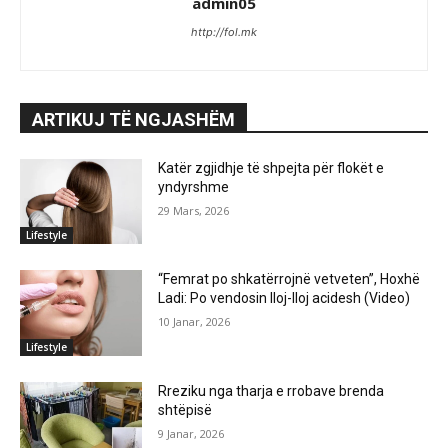
admin05
http://fol.mk
ARTIKUJ TË NGJASHËM
Katër zgjidhje të shpejta për flokët e
yndyrshme
29 Mars, 2026
Lifestyle
“Femrat po shkatërrojnë vetveten”, Hoxhë
Ladi: Po vendosin lloj-lloj acidesh (Video)
10 Janar, 2026
Lifestyle
Rreziku nga tharja e rrobave brenda
shtëpisë
9 Janar, 2026