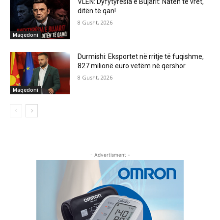
VLEN: Dyfytyrësia e Bujarit: Natën të vret,
ditën të qan!
8 Gusht, 2026
Maqedoni
Durmishi: Eksportet në rritje të fuqishme,
827 milionë euro vetëm në qershor
8 Gusht, 2026
Maqedoni
- Advertisment -