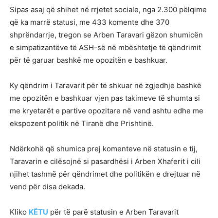
Sipas asaj që shihet në rrjetet sociale, nga 2.300 pëlqime
që ka marrë statusi, me 433 komente dhe 370
shprëndarrje, tregon se Arben Taravari gëzon shumicën
e simpatizantëve të ASH-së në mbështetje të qëndrimit
për të garuar bashkë me opozitën e bashkuar.
Ky qëndrim i Taravarit për të shkuar në zgjedhje bashkë
me opozitën e bashkuar vjen pas takimeve të shumta si
me kryetarët e partive opozitare në vend ashtu edhe me
ekspozent politik në Tiranë dhe Prishtinë.
Ndërkohë që shumica prej komenteve në statusin e tij,
Taravarin e cilësojnë si pasardhësi i Arben Xhaferit i cili
njihet tashmë për qëndrimet dhe politikën e drejtuar në
vend për disa dekada.
Kliko
KËTU
për të parë statusin e Arben Taravarit