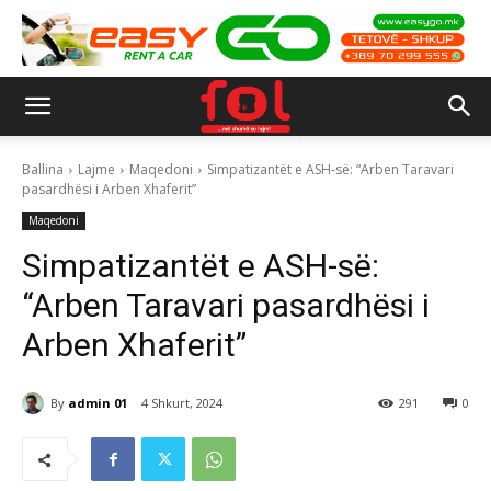
Ballina
Lajme
Maqedoni
Simpatizantët e ASH-së: “Arben Taravari
pasardhësi i Arben Xhaferit”
Maqedoni
Simpatizantët e ASH-së:
“Arben Taravari pasardhësi i
Arben Xhaferit”
By
admin 01
4 Shkurt, 2024
291
0