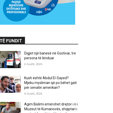
TË FUNDIT
Digjet një banesë në Gostivar, tre
persona të lënduar
6 Gusht, 2026
Kush është Abdul El-Sayed?
Mjeku mysliman që po bëhet gati
për senatin amerikan?
6 Gusht, 2026
Agim Bislimi emërohet drejtor i ri i
Muzeut të Kumanovës, shqiptari i