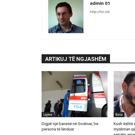
admin 01
http://fol.mk
ARTIKUJ TË NGJASHËM
Lajme
Bota
Digjet një banesë në Gostivar, tre
Kush është 
persona të lënduar
mysliman që
senatin ame