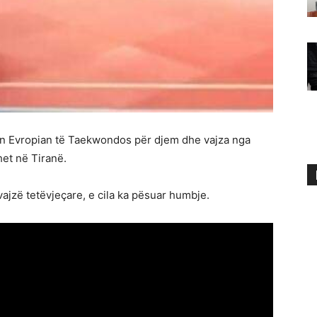
n Evropian të Taekwondos për djem dhe vajza nga
het në Tiranë.
vajzë tetëvjeçare, e cila ka pësuar humbje.