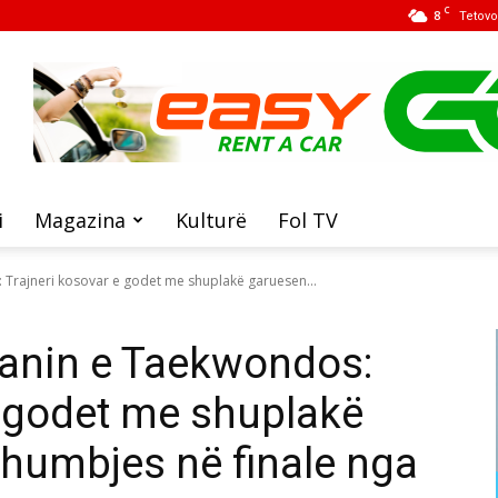
C
8
Tetovo
i
Magazina
Kulturë
Fol TV
 Trajneri kosovar e godet me shuplakë garuesen...
ianin e Taekwondos:
e godet me shuplakë
 humbjes në finale nga