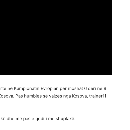
artë në Kampionatin Evropian për moshat 6 deri në 8
Kosova. Pas humbjes së vajzës nga Kosova, trajneri i
kokë dhe më pas e goditi me shuplakë.