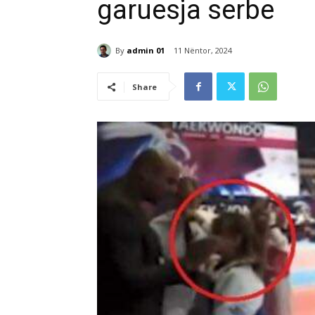
garuesja serbe
By
admin 01
11 Nëntor, 2024
Share