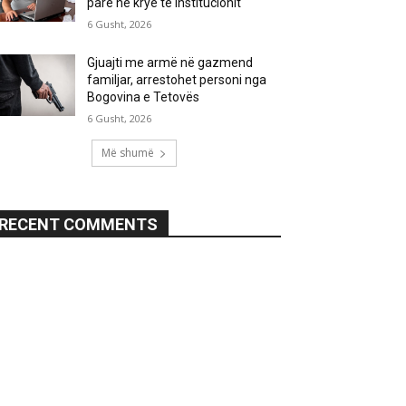
parë në krye të institucionit
6 Gusht, 2026
Gjuajti me armë në gazmend
familjar, arrestohet personi nga
Bogovina e Tetovës
6 Gusht, 2026
Më shumë
RECENT COMMENTS