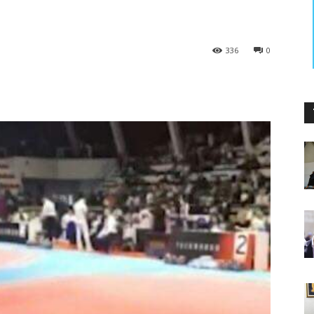
336
0