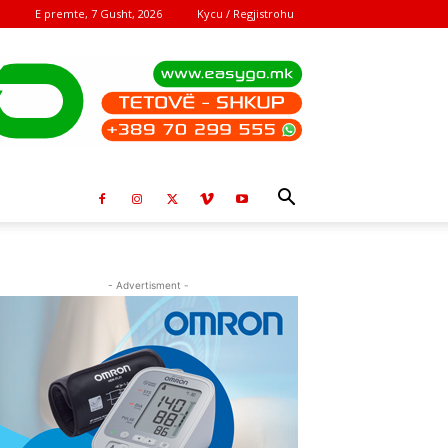
E premte, 7 Gusht, 2026
Kycu / Regjistrohu
- Advertisment -