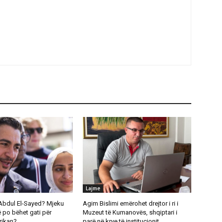
Lajme
Abdul El-Sayed? Mjeku
Agim Bislimi emërohet drejtor i ri i
 po bëhet gati për
Muzeut të Kumanovës, shqiptari i
rikan?
parë në krye të institucionit