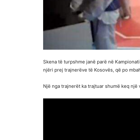
Skena të turpshme janë parë në Kampionati
njëri prej trajnerëve të Kosovës, që po mba
Një nga trajnerët ka trajtuar shumë keq një 