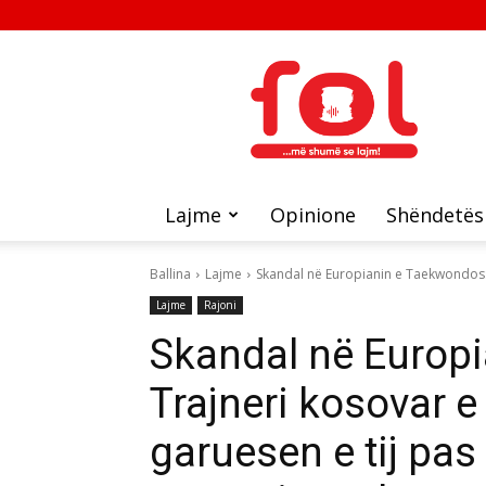
FOL
Lajme
Opinione
Shëndetës
Ballina
Lajme
Skandal në Europianin e Taekwondos:
Lajme
Rajoni
Skandal në Europ
Trajneri kosovar 
garuesen e tij pas