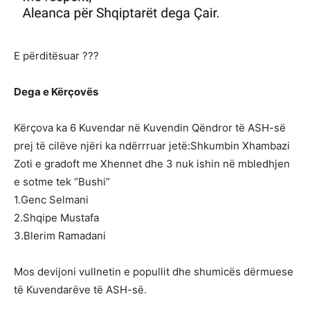
E përditësuar ???
Dega e Kërçovës
Kërçova ka 6 Kuvendar në Kuvendin Qëndror të ASH-së
prej të cilëve njëri ka ndërrruar jetë:Shkumbin Xhambazi
Zoti e gradoft me Xhennet dhe 3 nuk ishin në mbledhjen
e sotme tek “Bushi”
1.Genc Selmani
2.Shqipe Mustafa
3.Blerim Ramadani
Mos devijoni vullnetin e popullit dhe shumicës dërmuese
të Kuvendarëve të ASH-së.