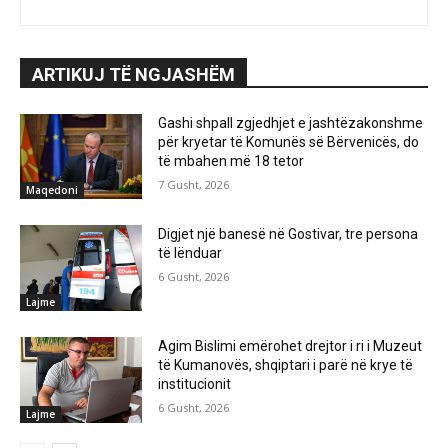
ARTIKUJ TË NGJASHËM
Gashi shpall zgjedhjet e jashtëzakonshme
për kryetar të Komunës së Bërvenicës, do
të mbahen më 18 tetor
7 Gusht, 2026
Maqedoni
Digjet një banesë në Gostivar, tre persona
të lënduar
6 Gusht, 2026
Lajme
Agim Bislimi emërohet drejtor i ri i Muzeut
të Kumanovës, shqiptari i parë në krye të
institucionit
6 Gusht, 2026
Lajme