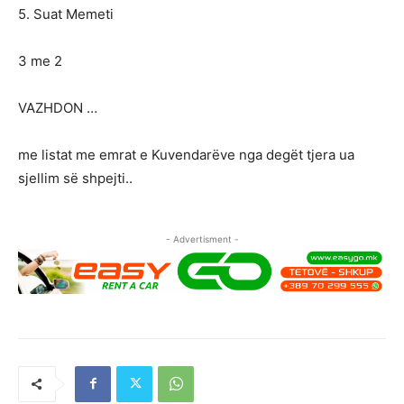
5. Suat Memeti
3 me 2
VAZHDON …
me listat me emrat e Kuvendarëve nga degët tjera ua
sjellim së shpejti..
- Advertisment -