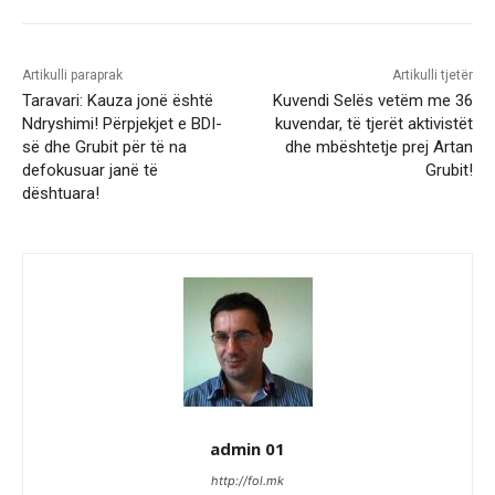
Artikulli paraprak
Artikulli tjetër
Taravari: Kauza jonë është
Kuvendi Selës vetëm me 36
Ndryshimi! Përpjekjet e BDI-
kuvendar, të tjerët aktivistët
së dhe Grubit për të na
dhe mbështetje prej Artan
defokusuar janë të
Grubit!
dështuara!
admin 01
http://fol.mk