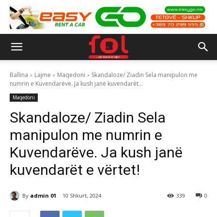
Ballina
Lajme
Maqedoni
Skandaloze/ Ziadin Sela manipulon me
numrin e Kuvendarëve. Ja kush janë kuvendarët...
Maqedoni
Skandaloze/ Ziadin Sela
manipulon me numrin e
Kuvendarëve. Ja kush janë
kuvendarët e vërtet!
By
admin 01
10 Shkurt, 2024
339
0