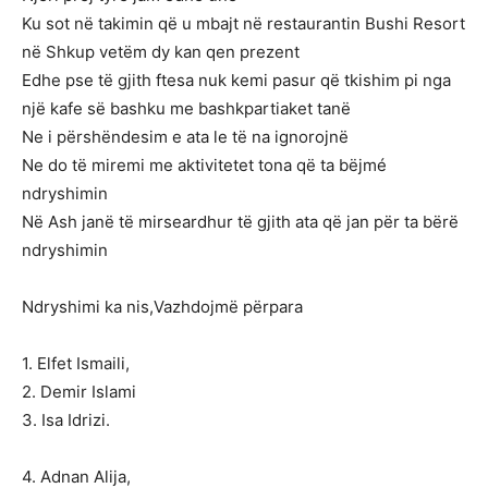
Ku sot në takimin që u mbajt në restaurantin Bushi Resort
në Shkup vetëm dy kan qen prezent
Edhe pse të gjith ftesa nuk kemi pasur që tkishim pi nga
një kafe së bashku me bashkpartiaket tanë
Ne i përshëndesim e ata le të na ignorojnë
Ne do të miremi me aktivitetet tona që ta bëjmé
ndryshimin
Në Ash janë të mirseardhur të gjith ata që jan për ta bërë
ndryshimin
Ndryshimi ka nis,Vazhdojmë përpara
1. Elfet Ismaili,
2. Demir Islami
3. Isa Idrizi.
4. Adnan Alija,