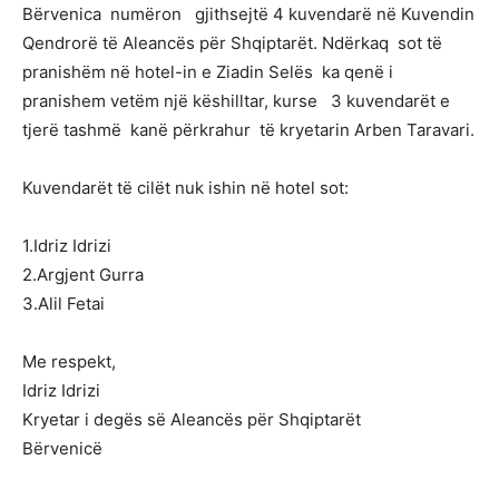
Bërvenica numëron gjithsejtë 4 kuvendarë në Kuvendin
Qendrorë të Aleancës për Shqiptarët. Ndërkaq sot të
pranishëm në hotel-in e Ziadin Selës ka qenë i
pranishem vetëm një këshilltar, kurse 3 kuvendarët e
tjerë tashmë kanë përkrahur të kryetarin Arben Taravari.
Kuvendarët të cilët nuk ishin në hotel sot:
1.Idriz Idrizi
2.Argjent Gurra
3.Alil Fetai
Me respekt,
Idriz Idrizi
Kryetar i degës së Aleancës për Shqiptarët
Bërvenicë