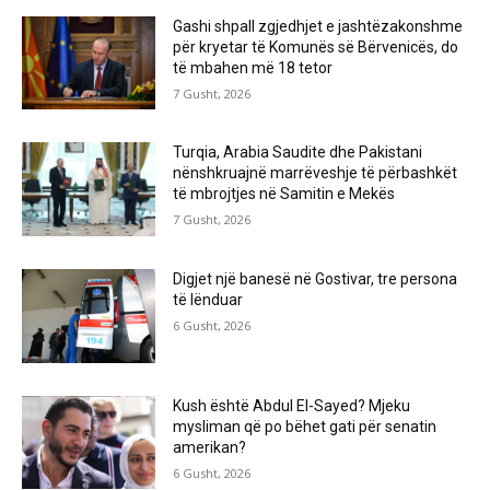
Gashi shpall zgjedhjet e jashtëzakonshme
për kryetar të Komunës së Bërvenicës, do
të mbahen më 18 tetor
7 Gusht, 2026
Turqia, Arabia Saudite dhe Pakistani
nënshkruajnë marrëveshje të përbashkët
të mbrojtjes në Samitin e Mekës
7 Gusht, 2026
Digjet një banesë në Gostivar, tre persona
të lënduar
6 Gusht, 2026
Kush është Abdul El-Sayed? Mjeku
mysliman që po bëhet gati për senatin
amerikan?
6 Gusht, 2026