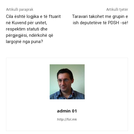
Artikulli paraprak
Artikulli tjetër
Cila është logjika e të ftuarit
Taravari takohet me grupin e
në Kuvend për unitet,
ish deputetëve të PDSH -së!
respektim statuti dhe
përgjegjësi, ndërkohë që
largojnë nga puna?
admin 01
http://fol.mk