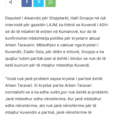
Deputeti i Aleancës për Shqiptarët, Halil Snopçe në një
intervistë për gazetën LAJM, ka thënë se Kuvendi i ASH-
së do të mbahet të enjten në Kumanovë, kur do të
konfirmohet mbështetja politike për kryetarin aktual
Arben Taravarin. Mbledhjen e caktuar nga kryetari i
Kuvendit, Ziadin Sela, për ditën e shtunë, Snopçe e ka
quajtur tubim partiak pasi ai është i bindur se nuk do të
ketë kuorum për të mbajtur mbledhje Kuvendi.
“Vulat nuk janë problem sepse kryetar i partisë është
Arben Taravari. Si kryetar partie Arben Taravari
normalisht se e ka edhe vulën,por nuk është ai problemi.
Janë mbledhur edhe nënshkrime. Kur janë mbledhur
edhe nënshkrime, ato nuk janë nënshkrime për të
mbajtur kuvendin e partisë, janë nënshkrime të