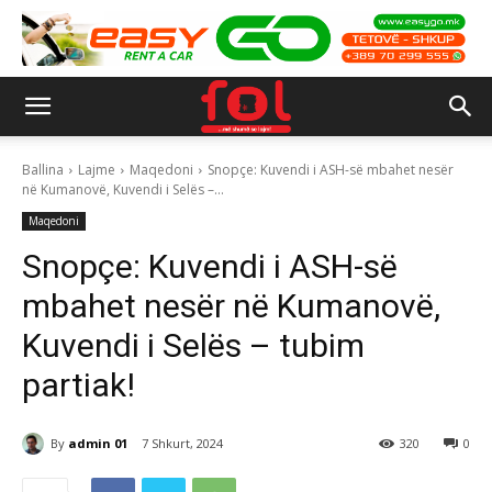
Ballina
Lajme
Maqedoni
Snopçe: Kuvendi i ASH-së mbahet nesër
në Kumanovë, Kuvendi i Selës –...
Maqedoni
Snopçe: Kuvendi i ASH-së
mbahet nesër në Kumanovë,
Kuvendi i Selës – tubim
partiak!
By
admin 01
7 Shkurt, 2024
320
0