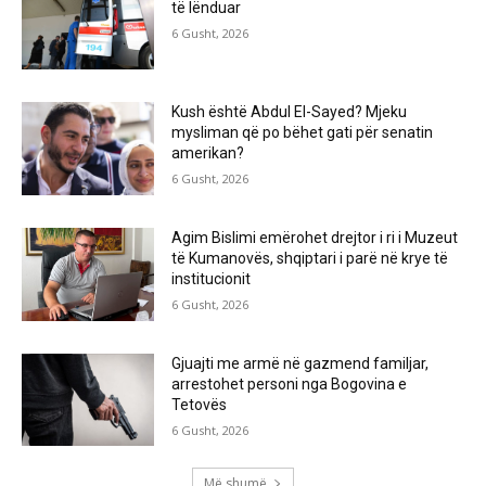
të lënduar
6 Gusht, 2026
Kush është Abdul El-Sayed? Mjeku
mysliman që po bëhet gati për senatin
amerikan?
6 Gusht, 2026
Agim Bislimi emërohet drejtor i ri i Muzeut
të Kumanovës, shqiptari i parë në krye të
institucionit
6 Gusht, 2026
Gjuajti me armë në gazmend familjar,
arrestohet personi nga Bogovina e
Tetovës
6 Gusht, 2026
Më shumë