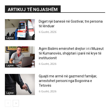
ARTIKUJ TË NGJASHËM
Digjet një banesë në Gostivar, tre persona
të lënduar
6 Gusht, 2026
Lajme
Agim Bislimi emërohet drejtor i ri i Muzeut
të Kumanovës, shqiptari i parë në krye të
institucionit
6 Gusht, 2026
Lajme
Gjuajti me armë në gazmend familjar,
arrestohet personi nga Bogovina e
Tetovës
6 Gusht, 2026
Lajme