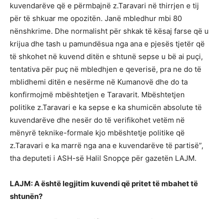
kuvendarëve që e përmbajnë z.Taravari në thirrjen e tij
për të shkuar me opozitën. Janë mbledhur mbi 80
nënshkrime. Dhe normalisht për shkak të kësaj farse që u
krijua dhe tash u pamundësua nga ana e pjesës tjetër që
të shkohet në kuvend ditën e shtunë sepse u bë ai puçi,
tentativa për puç në mbledhjen e qeverisë, pra ne do të
mblidhemi ditën e nesërme në Kumanovë dhe do ta
konfirmojmë mbështetjen e Taravarit. Mbështetjen
politike z.Taravari e ka sepse e ka shumicën absolute të
kuvendarëve dhe nesër do të verifikohet vetëm në
mënyrë teknike-formale kjo mbështetje politike që
z.Taravari e ka marrë nga ana e kuvendarëve të partisë”,
tha deputeti i ASH-së Halil Snopçe për gazetën LAJM.
LAJM: A është legjitim kuvendi që pritet të mbahet të
shtunën?