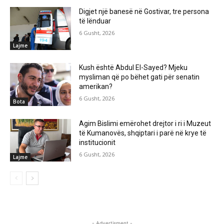
Digjet një banesë në Gostivar, tre persona
të lënduar
6 Gusht, 2026
Lajme
Kush është Abdul El-Sayed? Mjeku
mysliman që po bëhet gati për senatin
amerikan?
6 Gusht, 2026
Bota
Agim Bislimi emërohet drejtor i ri i Muzeut
të Kumanovës, shqiptari i parë në krye të
institucionit
6 Gusht, 2026
Lajme
- Advertisment -