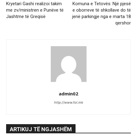
Kryetari Gashi realizoi takim
Komuna e Tetovës: Një pjesë
me zv/ministren e Punëve të
e oborreve të shkollave do të
Jashtme të Greqisë
jenë parkingje nga e marta 18
qershor
admin02
http://www.fol.mk
ARTIKUJ TË NGJASHËM