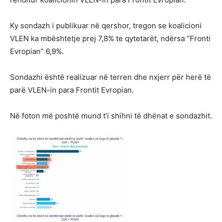
Ky sondazh i publikuar në qershor, tregon se koalicioni
VLEN ka mbështetje prej 7,8% te qytetarët, ndërsa “Fronti
Evropian” 6,9%.
Sondazhi është realizuar në terren dhe nxjerr për herë të
parë VLEN-in para Frontit Evropian.
Në foton më poshtë mund t’i shihni të dhënat e sondazhit.