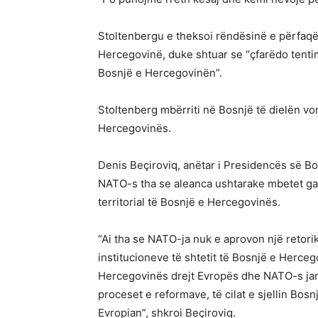
Stoltenbergu e theksoi rëndësinë e përfaqës
Hercegovinë, duke shtuar se “çfarëdo tentim
Bosnjë e Hercegovinën”.
Stoltenberg mbërriti në Bosnjë të dielën v
Hercegovinës.
Denis Beçiroviq, anëtar i Presidencës së Bos
NATO-s tha se aleanca ushtarake mbetet garan
territorial të Bosnjë e Hercegovinës.
“Ai tha se NATO-ja nuk e aprovon një retorik
institucioneve të shtetit të Bosnjë e Herceg
Hercegovinës drejt Evropës dhe NATO-s ja
proceset e reformave, të cilat e sjellin B
Evropian”, shkroi Beçiroviq.