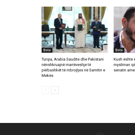
Bota
Bota
Turqia, Arabia Saudite dhe Pakistani
Kush është 
nënshkruajnë marrëveshje të
mysliman që
përbashkët të mbrojtjes në Samitin e
senatin ame
Mekës