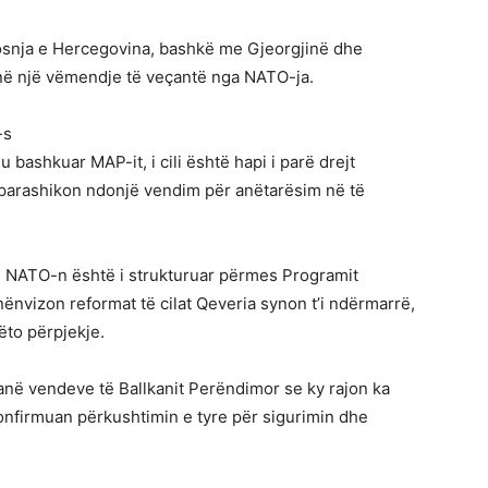
Bosnja e Hercegovina, bashkë me Gjeorgjinë dhe
jnë një vëmendje të veçantë nga NATO-ja.
-s
 bashkuar MAP-it, i cili është hapi i parë drejt
k parashikon ndonjë vendim për anëtarësim në të
e NATO-n është i strukturuar përmes Programit
nënvizon reformat të cilat Qeveria synon t’i ndërmarrë,
ëto përpjekje.
anë vendeve të Ballkanit Perëndimor se ky rajon ka
konfirmuan përkushtimin e tyre për sigurimin dhe