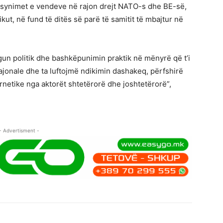
në synimet e vendeve në rajon drejt NATO-s dhe BE-së,
ut, në fund të ditës së parë të samitit të mbajtur në
un politik dhe bashkëpunimin praktik në mënyrë që t’i
jonale dhe ta luftojmë ndikimin dashakeq, përfshirë
netike nga aktorët shtetërorë dhe joshtetërorë”,
- Advertisment -