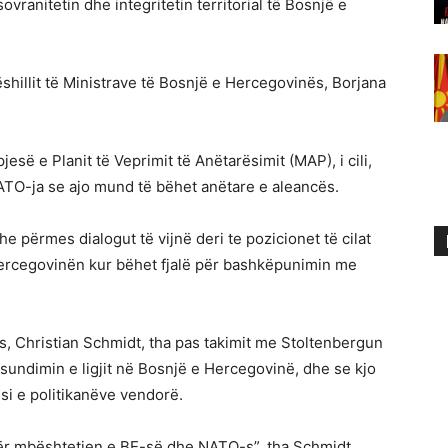
vranitetin dhe integritetin territorial të Bosnjë e
hillit të Ministrave të Bosnjë e Hercegovinës, Borjana
së e Planit të Veprimit të Anëtarësimit (MAP), i cili,
NATO-ja se ajo mund të bëhet anëtare e aleancës.
e përmes dialogut të vijnë deri te pozicionet të cilat
ercegovinën kur bëhet fjalë për bashkëpunimin me
s, Christian Schmidt, tha pas takimit me Stoltenbergun
sundimin e ligjit në Bosnjë e Hercegovinë, dhe se kjo
si e politikanëve vendorë.
ër mbështetjen e BE-së dhe NATO-s”, tha Schmidt.