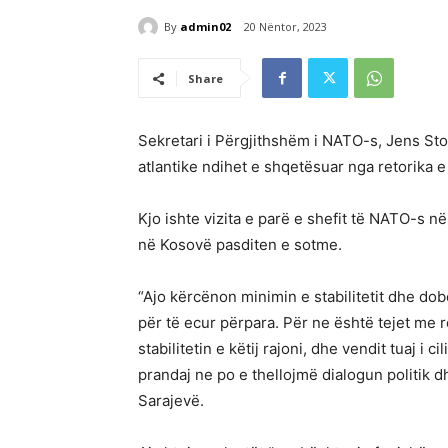
By
admin02
20 Nëntor, 2023
Share
Sekretari i Përgjithshëm i NATO-s, Jens Sto
atlantike ndihet e shqetësuar nga retorika e
Kjo ishte vizita e parë e shefit të NATO-s n
në Kosovë pasditen e sotme.
“Ajo kërcënon minimin e stabilitetit dhe dob
për të ecur përpara. Për ne është tejet me 
stabilitetin e këtij rajoni, dhe vendit tuaj i
prandaj ne po e thellojmë dialogun politik 
Sarajevë.