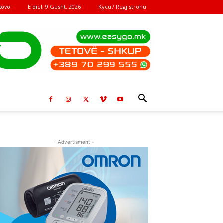
E diel, 9 Gusht, 2026
Kycu / Regjistrohu
tovo
- Advertisment -