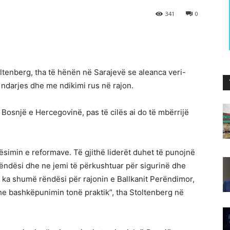
341
0
ltenberg, tha të hënën në Sarajevë se aleanca veri-
 ndarjes dhe me ndikimi rus në rajon.
ë Bosnjë e Hercegovinë, pas të cilës ai do të mbërrijë
ësimin e reformave. Të gjithë liderët duhet të punojnë
rëndësi dhe ne jemi të përkushtuar për sigurinë dhe
 cili ka shumë rëndësi për rajonin e Ballkanit Perëndimor,
dhe bashkëpunimin tonë praktik”, tha Stoltenberg në