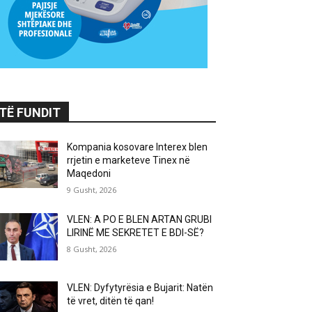
TË FUNDIT
Kompania kosovare Interex blen
rrjetin e marketeve Tinex në
Maqedoni
9 Gusht, 2026
VLEN: A PO E BLEN ARTAN GRUBI
LIRINË ME SEKRETET E BDI-SË?
8 Gusht, 2026
VLEN: Dyfytyrësia e Bujarit: Natën
të vret, ditën të qan!