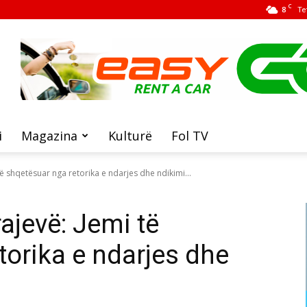
C
8
Te
i
Magazina
Kulturë
Fol TV
të shqetësuar nga retorika e ndarjes dhe ndikimi...
ajevë: Jemi të
torika e ndarjes dhe