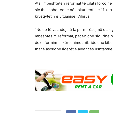
Ata i mbështetën reformat të cilat i forcoj
siç theksohet edhe në dokumentin e 11 korrik
kryeqytetin e Lituanisë, Vilnius.
“Ne do të vazhdojmë ta përmirësojmë dialog
mbështesim reformat, paqen dhe sigurinë ra
dezinformimin, kërcënimet hibride dhe kiber
thanë asokohe liderët e aleancës ushtarake