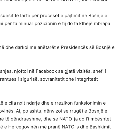
uesit të lartë për proceset e pajtimit në Bosnjë e
i për ta minuar pozicionin e tij do ta kthejë mbrapa
onë dhe darkoi me anëtarët e Presidencës së Bosnjë e
njes, njoftoi në Facebook se gjatë vizitës, shefi i
tues i sigurisë, sovranitetit dhe integritetit
ë e cila nxit ndarje dhe e rrezikon funksionimin e
ovinës. Ai, po ashtu, nënvizoi se rrugët e Bosnjë e
në të qëndrueshme, dhe se NATO-ja do t’i mbështet
osnjë e Hercegovinën më pranë NATO-s dhe Bashkimit