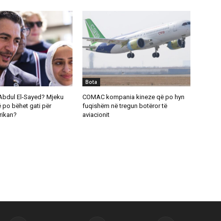
Bota
Abdul El-Sayed? Mjeku
COMAC kompania kineze që po hyn
 po bëhet gati për
fuqishëm në tregun botëror të
rikan?
aviacionit