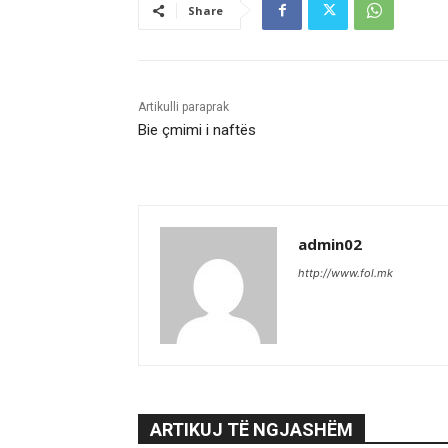
Share
Artikulli paraprak
Bie çmimi i naftës
admin02
http://www.fol.mk
ARTIKUJ TË NGJASHËM