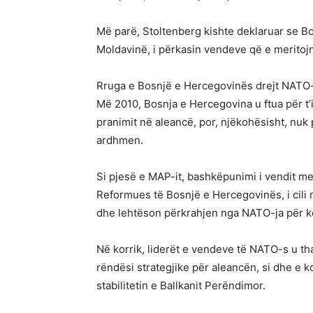
Më parë, Stoltenberg kishte deklaruar se 
Moldavinë, i përkasin vendeve që e merito
Rruga e Bosnjë e Hercegovinës drejt NATO
Më 2010, Bosnja e Hercegovina u ftua për t’iu
pranimit në aleancë, por, njëkohësisht, nu
ardhmen.
Si pjesë e MAP-it, bashkëpunimi i vendit m
Reformues të Bosnjë e Hercegovinës, i cili 
dhe lehtëson përkrahjen nga NATO-ja për k
Në korrik, liderët e vendeve të NATO-s u th
rëndësi strategjike për aleancën, si dhe e 
stabilitetin e Ballkanit Perëndimor.