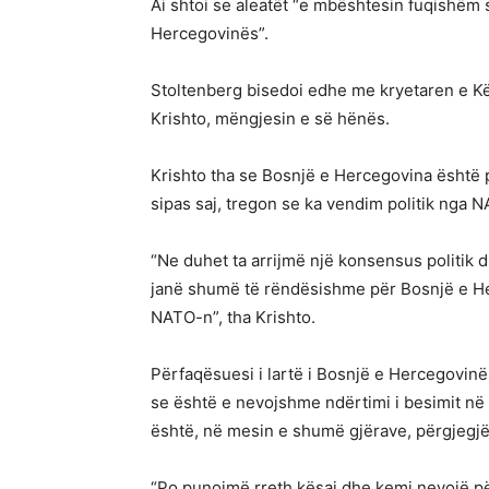
Ai shtoi se aleatët “e mbështesin fuqishëm so
Hercegovinës”.
Stoltenberg bisedoi edhe me kryetaren e Kës
Krishto, mëngjesin e së hënës.
Krishto tha se Bosnjë e Hercegovina është pje
sipas saj, tregon se ka vendim politik nga 
“Ne duhet ta arrijmë një konsensus politik dh
janë shumë të rëndësishme për Bosnjë e H
NATO-n”, tha Krishto.
Përfaqësuesi i lartë i Bosnjë e Hercegovinë
se është e nevojshme ndërtimi i besimit në 
është, në mesin e shumë gjërave, përgjegjë
“Po punojmë rreth kësaj dhe kemi nevojë p