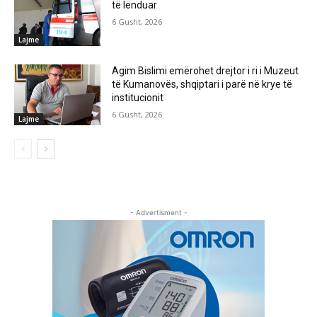
të lënduar
6 Gusht, 2026
Lajme
Agim Bislimi emërohet drejtor i ri i Muzeut
të Kumanovës, shqiptari i parë në krye të
institucionit
6 Gusht, 2026
Lajme
- Advertisment -