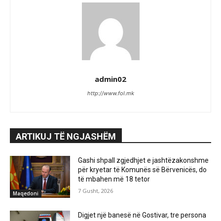
admin02
http://www.fol.mk
ARTIKUJ TË NGJASHËM
Gashi shpall zgjedhjet e jashtëzakonshme
për kryetar të Komunës së Bërvenicës, do
të mbahen më 18 tetor
7 Gusht, 2026
Maqedoni
Digjet një banesë në Gostivar, tre persona