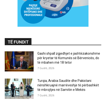
TË FUNDIT
Gashi shpall zgjedhjet e jashtëzakonshme
për kryetar të Komunës së Bërvenicës, do
të mbahen më 18 tetor
7 Gusht, 2026
Turqia, Arabia Saudite dhe Pakistani
nënshkruajnë marrëveshje të përbashkët
të mbrojtjes në Samitin e Mekës
7 Gusht, 2026