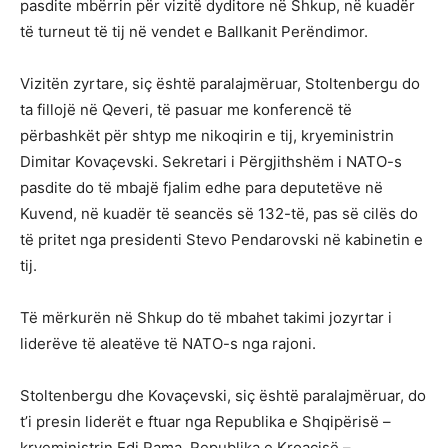
pasdite mbërrin për vizitë dyditore në Shkup, në kuadër
të turneut të tij në vendet e Ballkanit Perëndimor.
Vizitën zyrtare, siç është paralajmëruar, Stoltenbergu do
ta fillojë në Qeveri, të pasuar me konferencë të
përbashkët për shtyp me nikoqirin e tij, kryeministrin
Dimitar Kovaçevski. Sekretari i Përgjithshëm i NATO-s
pasdite do të mbajë fjalim edhe para deputetëve në
Kuvend, në kuadër të seancës së 132-të, pas së cilës do
të pritet nga presidenti Stevo Pendarovski në kabinetin e
tij.
Të mërkurën në Shkup do të mbahet takimi jozyrtar i
liderëve të aleatëve të NATO-s nga rajoni.
Stoltenbergu dhe Kovaçevski, siç është paralajmëruar, do
t’i presin liderët e ftuar nga Republika e Shqipërisë –
kryeministrin Edi Rama, Republika e Kroacisë –