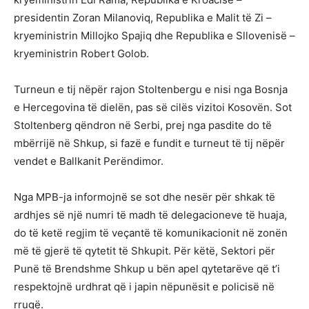
presidentin Zoran Milanoviq, Republika e Malit të Zi –
kryeministrin Millojko Spajiq dhe Republika e Sllovenisë –
kryeministrin Robert Golob.
Turneun e tij nëpër rajon Stoltenbergu e nisi nga Bosnja
e Hercegovina të dielën, pas së cilës vizitoi Kosovën. Sot
Stoltenberg qëndron në Serbi, prej nga pasdite do të
mbërrijë në Shkup, si fazë e fundit e turneut të tij nëpër
vendet e Ballkanit Perëndimor.
Nga MPB-ja informojnë se sot dhe nesër për shkak të
ardhjes së një numri të madh të delegacioneve të huaja,
do të ketë regjim të veçantë të komunikacionit në zonën
më të gjerë të qytetit të Shkupit. Për këtë, Sektori për
Punë të Brendshme Shkup u bën apel qytetarëve që t’i
respektojnë urdhrat që i japin nëpunësit e policisë në
rrugë.