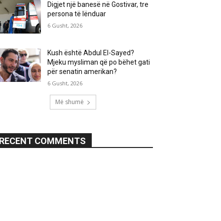
Digjet një banesë në Gostivar, tre
persona të lënduar
6 Gusht, 2026
Kush është Abdul El-Sayed?
Mjeku mysliman që po bëhet gati
për senatin amerikan?
6 Gusht, 2026
Më shumë
RECENT COMMENTS