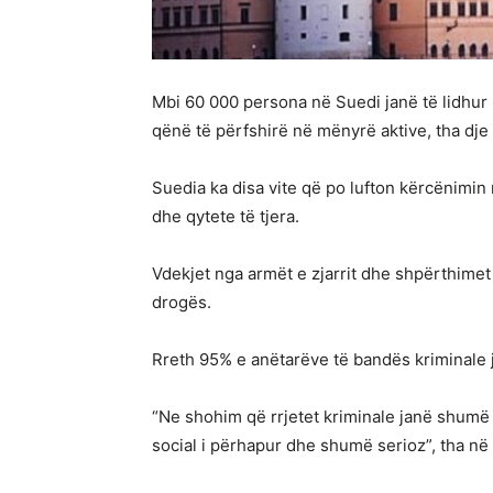
Mbi 60 000 persona në Suedi janë të lidhur 
qënë të përfshirë në mënyrë aktive, tha dje
Suedia ka disa vite që po lufton kërcënimin 
dhe qytete të tjera.
Vdekjet nga armët e zjarrit dhe shpërthimet
drogës.
Rreth 95% e anëtarëve të bandës kriminale
“Ne shohim që rrjetet kriminale janë shumë 
social i përhapur dhe shumë serioz”, tha në 