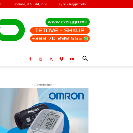
E shtunë, 8 Gusht, 2026
Kycu / Regjistrohu
o
- Advertisment -