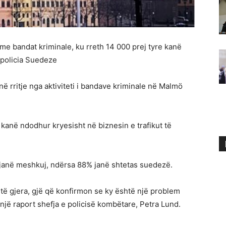
me bandat kriminale, ku rreth 14 000 prej tyre kanë
 policia Suedeze
në rritje nga aktiviteti i bandave kriminale në Malmö
 kanë ndodhur kryesisht në biznesin e trafikut të
 janë meshkuj, ndërsa 88% janë shtetas suedezë.
të gjera, gjë që konfirmon se ky është një problem
një raport shefja e policisë kombëtare, Petra Lund.