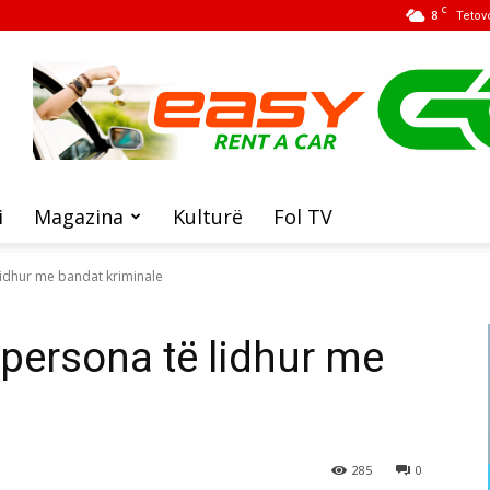
C
8
Tetov
i
Magazina
Kulturë
Fol TV
lidhur me bandat kriminale
 persona të lidhur me
285
0