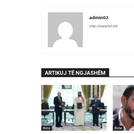
admin02
http://www.fol.mk
ARTIKUJ TË NGJASHËM
Bota
Bota