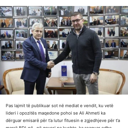
Pas lajmit të publikuar sot në mediat e vendit, ku vetë
lideri i opozitës maqedone pohoi se Ali Ahmeti ka
dërguar emisarë për t’a lutur fituesin e zgjedhjeve për t’a
marrë BDI-në, në qeveri pa kushte, ka reaguar edhe