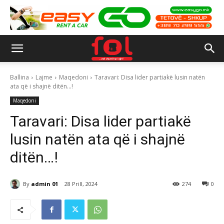
Ballina
Lajme
Maqedoni
Taravari: Disa lider partiakë lusin natën
ata që i shajnë ditën...!
Maqedoni
Taravari: Disa lider partiakë
lusin natën ata që i shajnë
ditën…!
By
admin 01
28 Prill, 2024
274
0