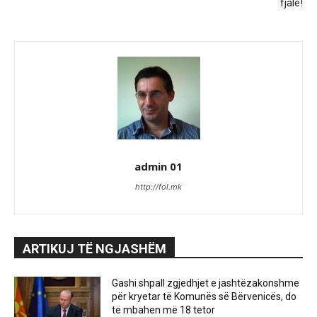
fjalë!
admin 01
http://fol.mk
ARTIKUJ TË NGJASHËM
Gashi shpall zgjedhjet e jashtëzakonshme
për kryetar të Komunës së Bërvenicës, do
të mbahen më 18 tetor