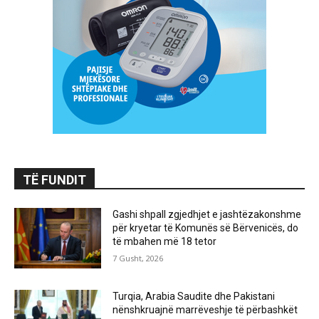
TË FUNDIT
Gashi shpall zgjedhjet e jashtëzakonshme
për kryetar të Komunës së Bërvenicës, do
të mbahen më 18 tetor
7 Gusht, 2026
Turqia, Arabia Saudite dhe Pakistani
nënshkruajnë marrëveshje të përbashkët