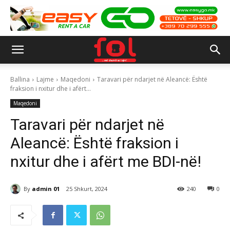
Ballina
Lajme
Maqedoni
Taravari për ndarjet në Aleancë: Është
fraksion i nxitur dhe i afërt...
Maqedoni
Taravari për ndarjet në
Aleancë: Është fraksion i
nxitur dhe i afërt me BDI-në!
By
admin 01
25 Shkurt, 2024
240
0