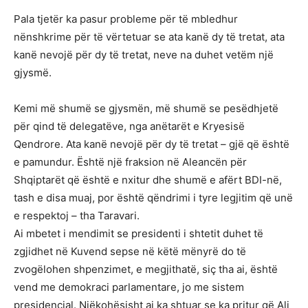
Pala tjetër ka pasur probleme për të mbledhur
nënshkrime për të vërtetuar se ata kanë dy të tretat, ata
kanë nevojë për dy të tretat, neve na duhet vetëm një
gjysmë.
Kemi më shumë se gjysmën, më shumë se pesëdhjetë
për qind të delegatëve, nga anëtarët e Kryesisë
Qendrore. Ata kanë nevojë për dy të tretat – gjë që është
e pamundur. Është një fraksion në Aleancën për
Shqiptarët që është e nxitur dhe shumë e afërt BDI-në,
tash e disa muaj, por është qëndrimi i tyre legjitim që unë
e respektoj – tha Taravari.
Ai mbetet i mendimit se presidenti i shtetit duhet të
zgjidhet në Kuvend sepse në këtë mënyrë do të
zvogëlohen shpenzimet, e megjithatë, siç tha ai, është
vend me demokraci parlamentare, jo me sistem
presidencial. Njëkohësisht ai ka shtuar se ka pritur që Ali