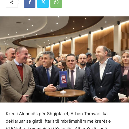
Kreu i Aleancës për Shqiptarët, Arben Taravari, ka
deklaruar se gjatë iftarit të mbrëmshëm me krerët e
VLEN-it te kryeministri i Kosovës, Albin Kurti, janë