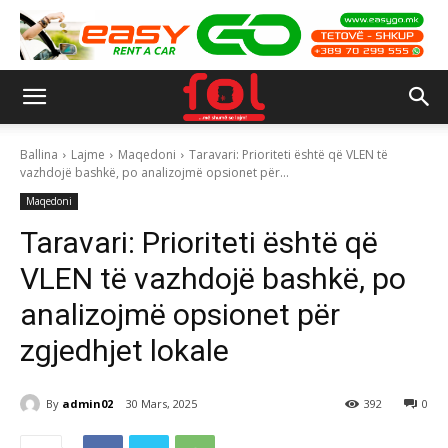
Ballina
Lajme
Maqedoni
Taravari: Prioriteti është që VLEN të
vazhdojë bashkë, po analizojmë opsionet për...
Maqedoni
Taravari: Prioriteti është që
VLEN të vazhdojë bashkë, po
analizojmë opsionet për
zgjedhjet lokale
By
admin02
30 Mars, 2025
392
0