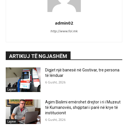
admin02
http://www.fol.mk
ARTIKUJ TË NGJASHËM
Digjet një banesë në Gostivar, tre persona
të lënduar
6 Gusht, 2026
Lajme
Agim Bislimi emërohet drejtor i ri i Muzeut
të Kumanovës, shqiptari i parë në krye të
institucionit
6 Gusht, 2026
Lajme