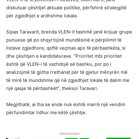
diskutuar çështjet aktuale politike, përfshirë strategjitë
për zgjedhjet e ardhshme lokale.
Sipas Taravarit, brenda VLEN-it tashmë janë krijuar grupe
punuese që po shqyrtojnë mundësinë e përpilimit të
listave zgjedhore, qoftë veçmas apo të përbashkëta, si
dhe çështjen e kandidaturave. “Prioritet mbi prioritet
është që VLEN-i të vazhdojë së bashku, por po i
analizojmë të gjitha rrethanat për të gjetur mënyrën më
të mirë të mundshme që në zgjedhjet lokale të dalim me
një qasje të përbashkët”, theksoi Taravari.
Megjithatë, ai tha se ende nuk është marrë një vendim
përfundimtar lidhur me këtë çështje.
- Advertisment -