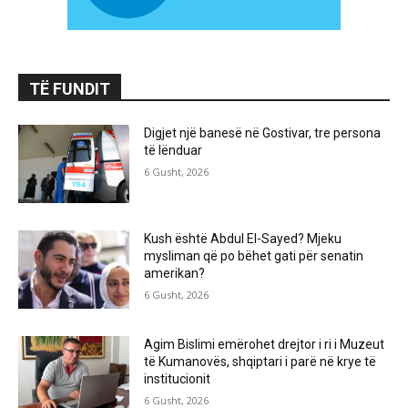
TË FUNDIT
Digjet një banesë në Gostivar, tre persona
të lënduar
6 Gusht, 2026
Kush është Abdul El-Sayed? Mjeku
mysliman që po bëhet gati për senatin
amerikan?
6 Gusht, 2026
Agim Bislimi emërohet drejtor i ri i Muzeut
të Kumanovës, shqiptari i parë në krye të
institucionit
6 Gusht, 2026