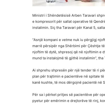
Ministri i Shëndetësisë Arben Taravari shpre
e kompresorit për sallat operative të Qendr
instalimin. Siç tha Taravari për Kanal 5, sal
“Asnjë kompani e vetme nuk iu përgjigj njoft
marrë përsipër nga Shërbimi për Çështje të
njoftim të dytë, shpresoj që në njoftimin e 
mund ta instalojmë të gjithë instalimin”, tha 
Ai shprehu shpresën për një tender të ri për 
plan për trajtimin e pacientëve në spitale të 
kanë kushte, të mos dërgojnë pacientë në 
Për sa i përket pritjes së pacientëve për ope
pyetur për emërimin e drejtorëve të rinj, k