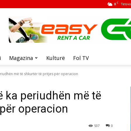
C
8
Tetovo
i
Magazina
Kulturë
Fol TV
eriudhën më të shkurtër të pritjes për operacion
në ka periudhën më të
s për operacion
537
0