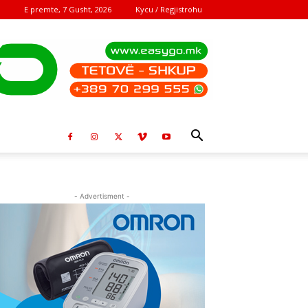
E premte, 7 Gusht, 2026
Kycu / Regjistrohu
- Advertisment -