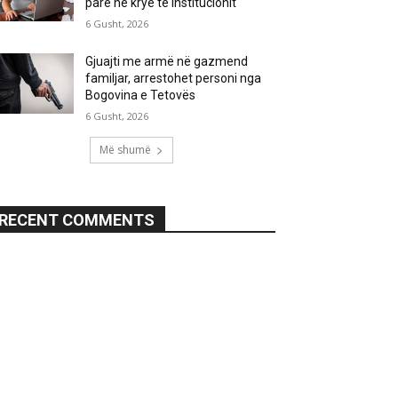
parë në krye të institucionit
6 Gusht, 2026
Gjuajti me armë në gazmend
familjar, arrestohet personi nga
Bogovina e Tetovës
6 Gusht, 2026
Më shumë
RECENT COMMENTS