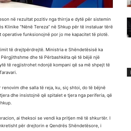
son në rezultat pozitiv nga thirrja e dytë për sistemin
ës Klinike “Nënë Tereza” në Shkup për të instaluar tërë
lat operative funksionojnë por jo me kapacitet të plotë.
imit të drejtpërdrejtë. Ministria e Shëndetësisë ka
 Përgjithshme dhe të Përbashkëta që të bëjë një
dytë të regjistrohet ndonjë kompani që sa më shpejt të
Taravari.
renovim dhe salla të reja, ku, siç shtoi, do të bëjnë
tjera dhe insistojnë që spitalet e tjera nga periferia, që
Shkup.
racion, ai theksoi se vendi ka pritjen më të shkurtër. I
onkretisht për drejtorin e Qendrës Shëndetësore, i