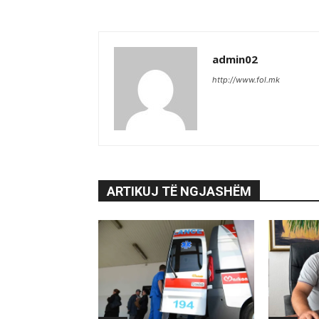
admin02
http://www.fol.mk
ARTIKUJ TË NGJASHËM