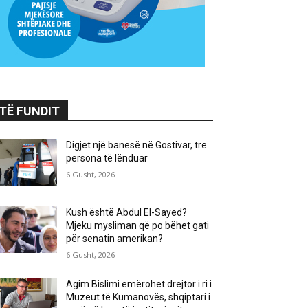
TË FUNDIT
Digjet një banesë në Gostivar, tre
persona të lënduar
6 Gusht, 2026
Kush është Abdul El-Sayed?
Mjeku mysliman që po bëhet gati
për senatin amerikan?
6 Gusht, 2026
Agim Bislimi emërohet drejtor i ri i
Muzeut të Kumanovës, shqiptari i