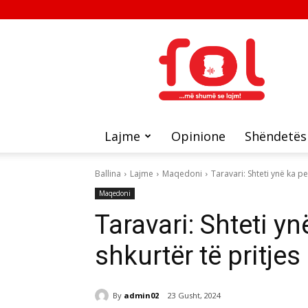
FOL
Lajme
Opinione
Shëndetës
Ballina
Lajme
Maqedoni
Taravari: Shteti ynë ka p
Maqedoni
Taravari: Shteti y
shkurtër të pritje
By
admin02
23 Gusht, 2024