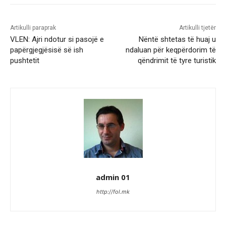
Artikulli paraprak
Artikulli tjetër
VLEN: Ajri ndotur si pasojë e
Nëntë shtetas të huaj u
papërgjegjësisë së ish
ndaluan për keqpërdorim të
pushtetit
qëndrimit të tyre turistik
admin 01
http://fol.mk