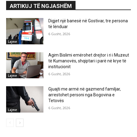
ARTIKUJ TË NGJASHËM
Digjet një banesë në Gostivar, tre persona
të lënduar
6 Gusht, 2026
Lajme
Agim Bislimi emërohet drejtor i ri i Muzeut
të Kumanovës, shqiptari i parë në krye të
institucionit
6 Gusht, 2026
Lajme
Gjuajti me armë në gazmend familjar,
arrestohet personi nga Bogovina e
Tetovës
6 Gusht, 2026
Lajme