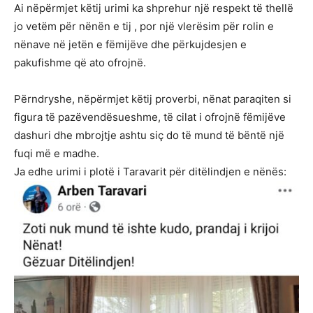
Ai nëpërmjet këtij urimi ka shprehur një respekt të thellë
jo vetëm për nënën e tij , por një vlerësim për rolin e
nënave në jetën e fëmijëve dhe përkujdesjen e
pakufishme që ato ofrojnë.
Përndryshe, nëpërmjet këtij proverbi, nënat paraqiten si
figura të pazëvendësueshme, të cilat i ofrojnë fëmijëve
dashuri dhe mbrojtje ashtu siç do të mund të bëntë një
fuqi më e madhe.
Ja edhe urimi i plotë i Taravarit për ditëlindjen e nënës: