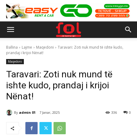
Ballina
Lajme
Maqedoni
Taravari: Zoti nuk mund të ishte kudo,
prandaj i krijoi Nënat!
Maqedoni
Taravari: Zoti nuk mund të
ishte kudo, prandaj i krijoi
Nënat!
By
admin 01
7 Janar, 2025
336
0