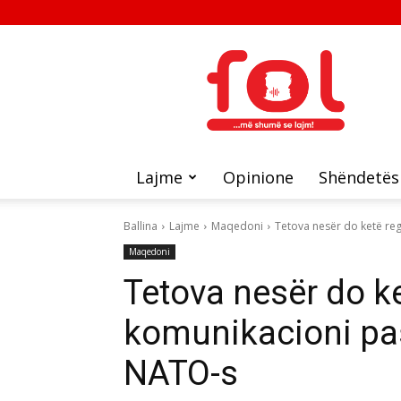
FOL
Lajme
Opinione
Shëndetës
Ballina
Lajme
Maqedoni
Tetova nesër do ketë regj
Maqedoni
Tetova nesër do ke
komunikacioni pas
NATO-s