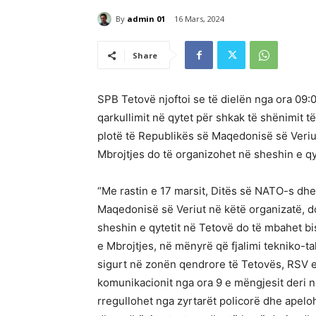
By
admin 01
16 Mars, 2024
Share
SPB Tetovë njoftoi se të dielën nga ora 09:0
qarkullimit në qytet për shkak të shënimit t
plotë të Republikës së Maqedonisë së Veriut
Mbrojtjes do të organizohet në sheshin e qy
“Me rastin e 17 marsit, Ditës së NATO-s dhe 
Maqedonisë së Veriut në këtë organizatë, do
sheshin e qytetit në Tetovë do të mbahet bis
e Mbrojtjes, në mënyrë që fjalimi tekniko-t
sigurt në zonën qendrore të Tetovës, RSV e
komunikacionit nga ora 9 e mëngjesit deri në
rregullohet nga zyrtarët policorë dhe apelo