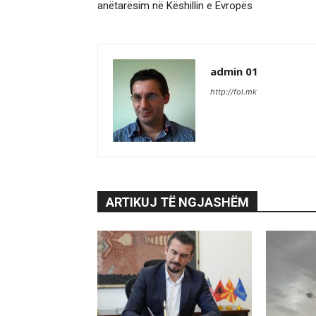
anëtarësim në Këshillin e Evropës
admin 01
http://fol.mk
ARTIKUJ TË NGJASHËM