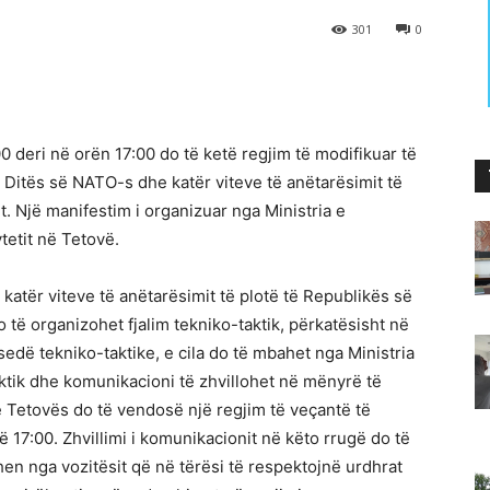
301
0
0 deri në orën 17:00 do të ketë regjim të modifikuar të
ë Ditës së NATO-s dhe katër viteve të anëtarësimit të
. Një manifestim i organizuar nga Ministria e
tetit në Tetovë.
katër viteve të anëtarësimit të plotë të Republikës së
 të organizohet fjalim tekniko-taktik, përkatësisht në
edë tekniko-taktike, e cila do të mbahet nga Ministria
aktik dhe komunikacioni të zhvillohet në mënyrë të
 Tetovës do të vendosë një regjim të veçantë të
 17:00. Zhvillimi i komunikacionit në këto rrugë do të
hen nga vozitësit që në tërësi të respektojnë urdhrat