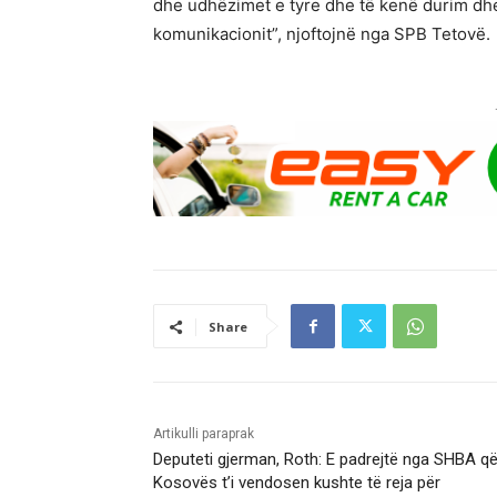
dhe udhëzimet e tyre dhe të kenë durim dh
komunikacionit”, njoftojnë nga SPB Tetovë.
Share
Artikulli paraprak
Deputeti gjerman, Roth: E padrejtë nga SHBA q
Kosovës t’i vendosen kushte të reja për