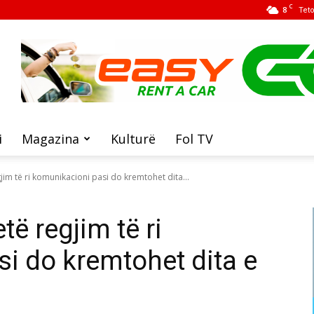
C
8
Tet
i
Magazina
Kulturë
Fol TV
im të ri komunikacioni pasi do kremtohet dita...
të regjim të ri
i do kremtohet dita e