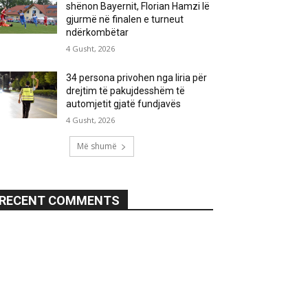
shënon Bayernit, Florian Hamzi lë
gjurmë në finalen e turneut
ndërkombëtar
4 Gusht, 2026
34 persona privohen nga liria për
drejtim të pakujdesshëm të
automjetit gjatë fundjavës
4 Gusht, 2026
Më shumë
RECENT COMMENTS