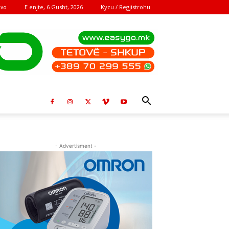
E enjte, 6 Gusht, 2026
Kycu / Regjistrohu
ovo
- Advertisment -