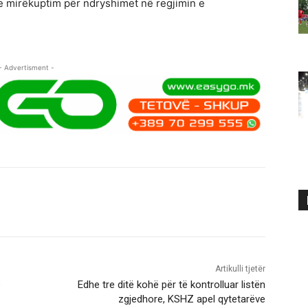
e mirëkuptim për ndryshimet në regjimin e
- Advertisment -
Artikulli tjetër
ë
Edhe tre ditë kohë për të kontrolluar listën
zgjedhore, KSHZ apel qytetarëve