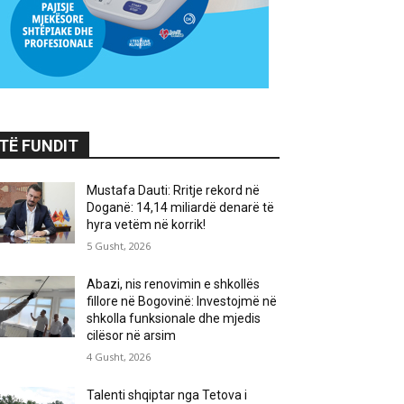
TË FUNDIT
Mustafa Dauti: Rritje rekord në
Doganë: 14,14 miliardë denarë të
hyra vetëm në korrik!
5 Gusht, 2026
Abazi, nis renovimin e shkollës
fillore në Bogovinë: Investojmë në
shkolla funksionale dhe mjedis
cilësor në arsim
4 Gusht, 2026
Talenti shqiptar nga Tetova i