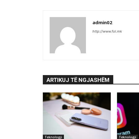
admin02
http://www.fol.mk
ARTIKUJ TË NGJASHËM
Teknologji
Teknologji