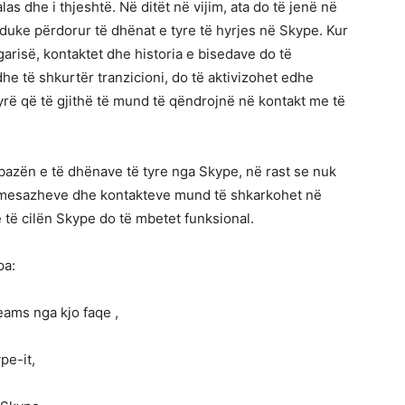
las dhe i thjeshtë. Në ditët në vijim, ata do të jenë në
i duke përdorur të dhënat e tyre të hyrjes në Skype. Kur
garisë, kontaktet dhe historia e bisedave do të
he të shkurtër tranzicioni, do të aktivizohet edhe
 që të gjithë të mund të qëndrojnë në kontakt me të
 bazën e të dhënave të tyre nga Skype, në rast se nuk
ve, mesazheve dhe kontakteve mund të shkarkohet në
 të cilën Skype do të mbetet funksional.
pa:
eams nga kjo faqe ,
pe-it,