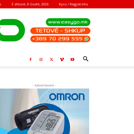
E shtunë, 8 Gusht, 2026
Kycu / Regjistrohu
o
- Advertisment -