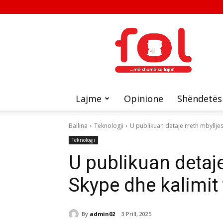
FOL
Lajme
Opinione
Shëndetës
Ballina
Teknologji
U publikuan detaje rreth mbyllje
Teknologji
U publikuan detaje
Skype dhe kalimit
By
admin02
3 Prill, 2025