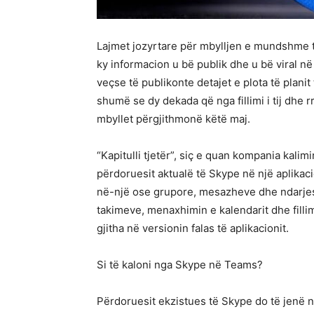
Lajmet jozyrtare për mbylljen e mundshme të 
ky informacion u bë publik dhe u bë viral në
veçse të publikonte detajet e plota të planit 
shumë se dy dekada që nga fillimi i tij dhe 
mbyllet përgjithmonë këtë maj.
“Kapitulli tjetër”, siç e quan kompania kali
përdoruesit aktualë të Skype në një aplika
në-një ose grupore, mesazheve dhe ndarjes
takimeve, menaxhimin e kalendarit dhe fill
gjitha në versionin falas të aplikacionit.
Si të kaloni nga Skype në Teams?
Përdoruesit ekzistues të Skype do të jenë në