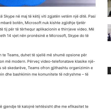
Skype në maj të këtij viti zgjatën vetëm një ditë. Pasi
 mbarë botën, Microsoft nuk kishte zgjidhje tjetër
të tij për të tërhequr aplikacionin e thirrjeve video. Më
rreth 14 vjet nën pronësinë e Microsoft, Skype do të
min te Teams, duhet të sjellë më shumë opsione për
cion më modern. Përveç video-telefonatave klasike një-
 së skedarëve, Teams ofron gjithashtu organizimin e
imin dhe bashkimin me komunitete të ndryshme – të
 gjendje të kalojnë lehtësisht dhe me efikasitet te