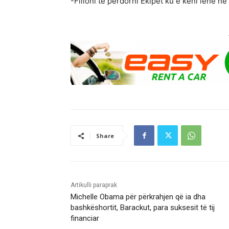
-Filloni të përdorni Ekipet ku e keni lënë në
Share
Artikulli paraprak
Michelle Obama për përkrahjen që ia dha
bashkëshortit, Barackut, para suksesit të tij
financiar