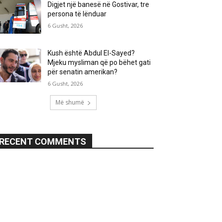
Digjet një banesë në Gostivar, tre
persona të lënduar
6 Gusht, 2026
Kush është Abdul El-Sayed?
Mjeku mysliman që po bëhet gati
për senatin amerikan?
6 Gusht, 2026
Më shumë
RECENT COMMENTS