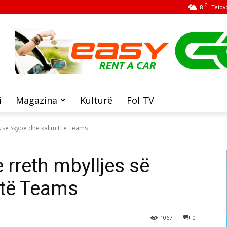
C
8
Tetov
i
Magazina
Kulturë
Fol TV
s së Skype dhe kalimit të Teams
 rreth mbylljes së
 të Teams
1067
0