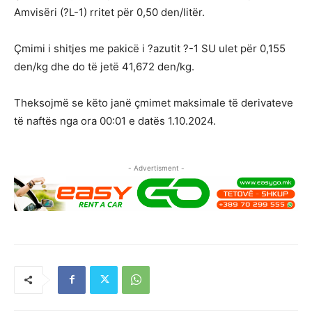
Amvisëri (?L-1) rritet për 0,50 den/litër.
Çmimi i shitjes me pakicë i ?azutit ?-1 SU ulet për 0,155
den/kg dhe do të jetë 41,672 den/kg.
Theksojmë se këto janë çmimet maksimale të derivateve
të naftës nga ora 00:01 e datës 1.10.2024.
- Advertisment -