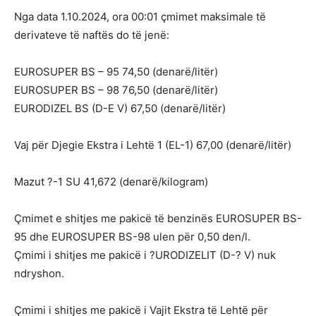
Nga data 1.10.2024, ora 00:01 çmimet maksimale të
derivateve të naftës do të jenë:
EUROSUPER BS – 95 74,50 (denarë/litër)
EUROSUPER BS – 98 76,50 (denarë/litër)
EURODIZEL BS (D-E V) 67,50 (denarë/litër)
Vaj për Djegie Ekstra i Lehtë 1 (EL-1) 67,00 (denarë/litër)
Mazut ?-1 SU 41,672 (denarë/kilogram)
Çmimet e shitjes me pakicë të benzinës EUROSUPER BS-
95 dhe EUROSUPER BS-98 ulen për 0,50 den/l.
Çmimi i shitjes me pakicë i ?URODIZELIT (D-? V) nuk
ndryshon.
Çmimi i shitjes me pakicë i Vajit Ekstra të Lehtë për