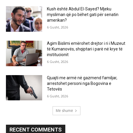
Kush është Abdul El-Sayed? Mjeku
mysliman që po bëhet gati për senatin
amerikan?
6 Gusht, 2026
Agim Bislimi emërohet drejtor i ri i Muzeut
të Kumanovës, shqiptari i parë në krye të
institucionit
6 Gusht, 2026
Gjuajti me armë në gazmend familjar,
arrestohet personi nga Bogovina e
Tetovës
6 Gusht, 2026
Më shumë
RECENT COMMENTS