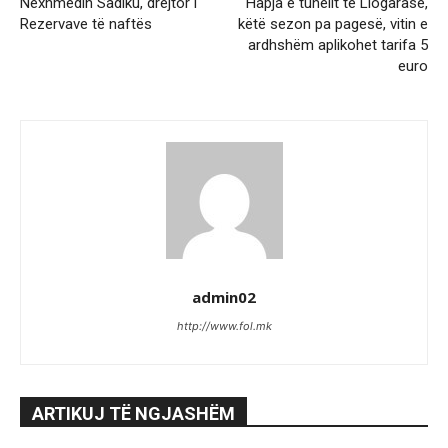
Nexhmedin Sadiku, drejtor i
Hapja e tunelit të Llogarasë,
Rezervave të naftës
këtë sezon pa pagesë, vitin e
ardhshëm aplikohet tarifa 5
euro
admin02
http://www.fol.mk
ARTIKUJ TË NGJASHËM