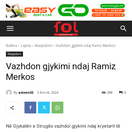
Ballina
Lajme
Maqedoni
Vazhdon gjykimi ndaj Ramiz Merkos
Maqedoni
Vazhdon gjykimi ndaj Ramiz
Merkos
By
admin02
5 Korrik, 2024
288
0
Në Gjykatën e Strugës vazhdoi gjykimi ndaj kryetarit të