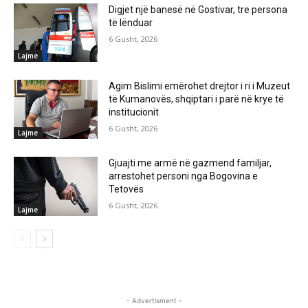
Digjet një banesë në Gostivar, tre persona
të lënduar
6 Gusht, 2026
Lajme
Agim Bislimi emërohet drejtor i ri i Muzeut
të Kumanovës, shqiptari i parë në krye të
institucionit
6 Gusht, 2026
Lajme
Gjuajti me armë në gazmend familjar,
arrestohet personi nga Bogovina e
Tetovës
6 Gusht, 2026
Lajme
- Advertisment -