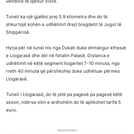
vendorë të qarkut Vlorë.
Tuneli ka një gjatësi prej 5.9 kilometra dhe do të
shkurtojë kohën e udhëtimit drejt bregdetit të Jugut të
Shqipërisë.
Hyrja për në tunel nis nga Dukati duke shmangur kthesat
e Llogarasë dhe del në fshatin Palasë. Distanca e
udhëtimit në këtë segment llogaritet 7-10 minuta, nga
rreth 40 minuta që përshkohej duke udhëtuar përmes
Llogarasë.
Tuneli i Llogarasë, do të jetë pa pagesë pa pagesë këtë
sezon, ndërsa vitin e ardhshëm do të aplikohet tarifa 5
euro.
- Advertisment -