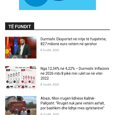
TË FUNDIT
Durmishi: Eksportet në rritje të fuqishme,
827 milionë euro vetëm në qershor
8 Gusht, 2026
Nga 12,34% në 4,22% – Durmishi: Inflacioni
në 2026 mbi 8 pikë më i ulët se në vitin
2022
8 Gusht, 2026
Abazi, fillon rrugën lidhëse Kallnik-
Pallçisht: “Rrugët nuk janë vetëm asfalt,
por bashkim dhe lidhje mes qytetarëve”
8 Gusht, 2026