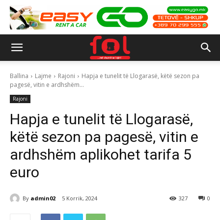
Ballina
Lajme
Rajoni
Hapja e tunelit të Llogarasë, këtë sezon pa
pagesë, vitin e ardhshëm...
Rajoni
Hapja e tunelit të Llogarasë,
këtë sezon pa pagesë, vitin e
ardhshëm aplikohet tarifa 5
euro
By
admin02
5 Korrik, 2024
327
0