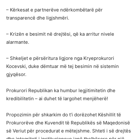
– Kërkesat e partnerëve ndërkombëtarë për
transparencë dhe ligjshmëri.
– Krizën e besimit në drejtësi, që ka arritur nivele
alarmante.
– Shkeljet e përsëritura ligjore nga Kryeprokurori
Kocevski, duke dëmtuar më tej besimin në sistemin
gjyqësor.
Prokurori Republikan ka humbur legjitimitetin dhe
kredibilitetin – ai duhet të largohet menjëherë!
Propozimin për shkarkim do t’i dorëzohet Këshillit të
Prokurorëve dhe Kuvendit të Republikës së Maqedonisë
së Veriut për procedurat e mëtejshme. Shteti i së drejtës
dhe integriteti i institucioneve janë thelbësore për një