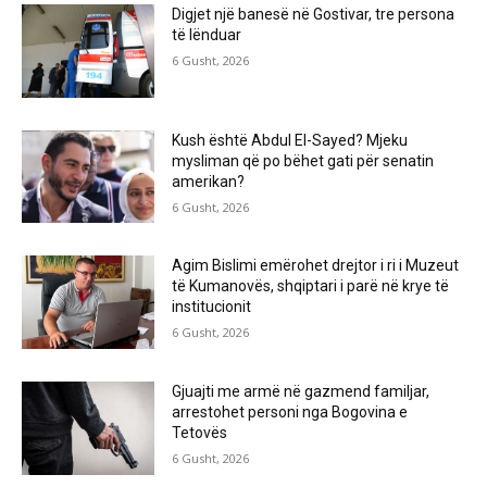
Digjet një banesë në Gostivar, tre persona
të lënduar
6 Gusht, 2026
Kush është Abdul El-Sayed? Mjeku
mysliman që po bëhet gati për senatin
amerikan?
6 Gusht, 2026
Agim Bislimi emërohet drejtor i ri i Muzeut
të Kumanovës, shqiptari i parë në krye të
institucionit
6 Gusht, 2026
Gjuajti me armë në gazmend familjar,
arrestohet personi nga Bogovina e
Tetovës
6 Gusht, 2026