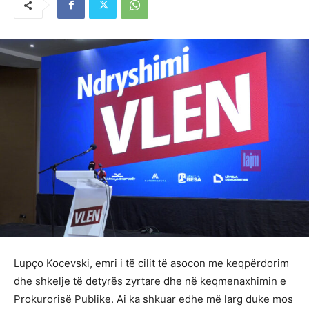
Lupço Kocevski, emri i të cilit të asocon me keqpërdorim
dhe shkelje të detyrës zyrtare dhe në keqmenaxhimin e
Prokurorisë Publike. Ai ka shkuar edhe më larg duke mos