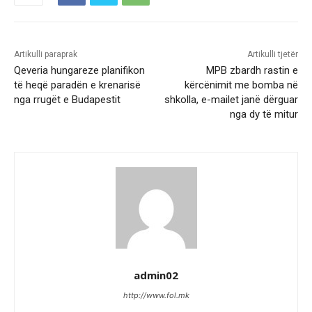
Artikulli paraprak
Artikulli tjetër
Qeveria hungareze planifikon
MPB zbardh rastin e
të heqë paradën e krenarisë
kërcënimit me bomba në
nga rrugët e Budapestit
shkolla, e-mailet janë dërguar
nga dy të mitur
admin02
http://www.fol.mk