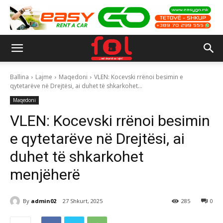
Ballina
Lajme
Maqedoni
VLEN: Kocevski rrënoi besimin e
qytetarëve në Drejtësi, ai duhet të shkarkohet...
Maqedoni
VLEN: Kocevski rrënoi besimin
e qytetarëve në Drejtësi, ai
duhet të shkarkohet
menjëherë
By
admin02
27 Shkurt, 2025
285
0