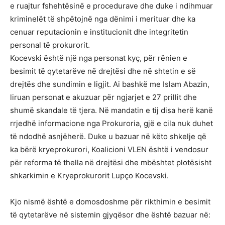
e ruajtur fshehtësinë e procedurave dhe duke i ndihmuar
kriminelët të shpëtojnë nga dënimi i merituar dhe ka
cenuar reputacionin e institucionit dhe integritetin
personal të prokurorit.
Kocevski është një nga personat kyç, për rënien e
besimit të qytetarëve në drejtësi dhe në shtetin e së
drejtës dhe sundimin e ligjit. Ai bashkë me Islam Abazin,
liruan personat e akuzuar për ngjarjet e 27 prillit dhe
shumë skandale të tjera. Në mandatin e tij disa herë kanë
rrjedhë informacione nga Prokuroria, gjë e cila nuk duhet
të ndodhë asnjëherë. Duke u bazuar në këto shkelje që
ka bërë kryeprokurori, Koalicioni VLEN është i vendosur
për reforma të thella në drejtësi dhe mbështet plotësisht
shkarkimin e Kryeprokurorit Lupço Kocevski.
Kjo nismë është e domosdoshme për rikthimin e besimit
të qytetarëve në sistemin gjyqësor dhe është bazuar në: