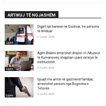
ARTIKUJ TË NGJASHËM
Digjet një banesë në Gostivar, tre persona
të lënduar
6 Gusht, 2026
Lajme
Agim Bislimi emërohet drejtor i ri i Muzeut
të Kumanovës, shqiptari i parë në krye të
institucionit
6 Gusht, 2026
Lajme
Gjuajti me armë në gazmend familjar,
arrestohet personi nga Bogovina e
Tetovës
6 Gusht, 2026
Lajme