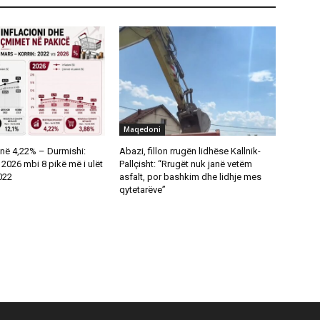
Maqedoni
në 4,22% – Durmishi:
Abazi, fillon rrugën lidhëse Kallnik-
ë 2026 mbi 8 pikë më i ulët
Pallçisht: “Rrugët nuk janë vetëm
2022
asfalt, por bashkim dhe lidhje mes
qytetarëve”