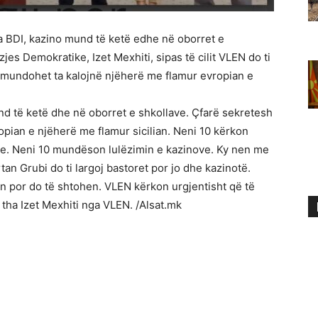
ga BDI, kazino mund të ketë edhe në oborret e
zjes Demokratike, Izet Mexhiti, sipas të cilit VLEN do ti
po mundohet ta kalojnë njëherë me flamur evropian e
nd të ketë dhe në oborret e shkollave. Çfarë sekretesh
ropian e njëherë me flamur sicilian. Neni 10 kërkon
ove. Neni 10 mundëson lulëzimin e kazinove. Ky nen me
tan Grubi do ti largoj bastoret por jo dhe kazinotë.
n por do të shtohen. VLEN kërkon urgjentisht që të
 tha Izet Mexhiti nga VLEN. /Alsat.mk