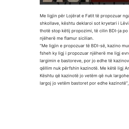
Me ligjin për Lojërat e Fatit të propozuar n
shkollave, kështu deklaroi sot kryetari i Lëvi
thotë stop këtij propozimi, të cilin BDI-ja 
njëherë me flamur sicilian.
“Me ligjin e propozuar të BDI-së, kazino mu
fsheh ky ligj i propozuar njëherë me ligj ev
largimin e bastoreve, por jo edhe të kazin
qëllim nuk përfshin kazinotë. Me këtë ligj Ar
Kështu që kazinotë jo vetëm që nuk largohe
largoj jo vetëm bastoret por edhe kazinotë”,