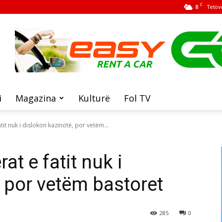
C
8
Tetov
i
Magazina
Kulturë
Fol TV
atit nuk i dislokon kazinotë, por vetëm...
rat e fatit nuk i
, por vetëm bastoret
285
0