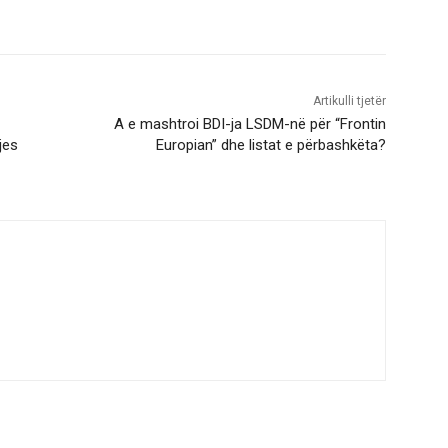
Artikulli tjetër
A e mashtroi BDI-ja LSDM-në për “Frontin
jes
Europian” dhe listat e përbashkëta?