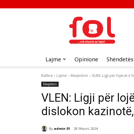
FOL
Lajme
Opinione
Shëndetës
Ballina
Lajme
Maqedoni
VLEN: Ligji për lojërat e f
Maqedoni
VLEN: Ligji për lojë
dislokon kazinotë
By
admin 01
28 Shkurt, 2024