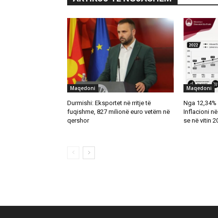
Maqedoni
Maqedoni
Durmishi: Eksportet në rritje të
Nga 12,34% 
fuqishme, 827 milionë euro vetëm në
Inflacioni n
qershor
se në vitin 