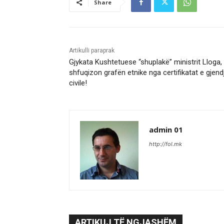
Share
Artikulli paraprak
Gjykata Kushtetuese “shuplakë” ministrit Lloga,
shfuqizon grafën etnike nga certifikatat e gjend
civile!
admin 01
http://fol.mk
ARTIKUJ TË NGJASHËM