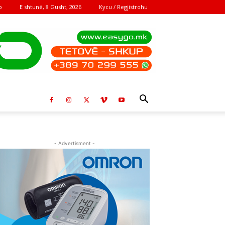
E shtunë, 8 Gusht, 2026
Kycu / Regjistrohu
o
- Advertisment -