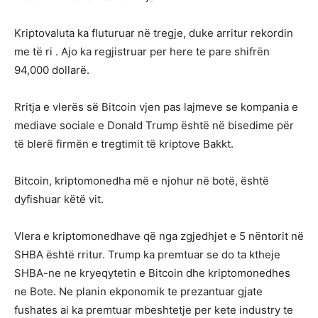
Kriptovaluta ka fluturuar në tregje, duke arritur rekordin
me të ri . Ajo ka regjistruar per here te pare shifrën
94,000 dollarë.
Rritja e vlerës së Bitcoin vjen pas lajmeve se kompania e
mediave sociale e Donald Trump është në bisedime për
të blerë firmën e tregtimit të kriptove Bakkt.
Bitcoin, kriptomonedha më e njohur në botë, është
dyfishuar këtë vit.
Vlera e kriptomonedhave që nga zgjedhjet e 5 nëntorit në
SHBA është rritur. Trump ka premtuar se do ta ktheje
SHBA-ne ne kryeqytetin e Bitcoin dhe kriptomonedhes
ne Bote. Ne planin ekponomik te prezantuar gjate
fushates ai ka premtuar mbeshtetje per kete industry te