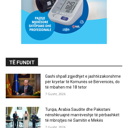
TË FUNDIT
Gashi shpall zgjedhjet e jashtëzakonshme
për kryetar të Komunës së Bërvenicës, do
të mbahen më 18 tetor
7 Gusht, 2026
Turqia, Arabia Saudite dhe Pakistani
nënshkruajnë marrëveshje të përbashkët
të mbrojtjes në Samitin e Mekës
7 Gusht, 2026