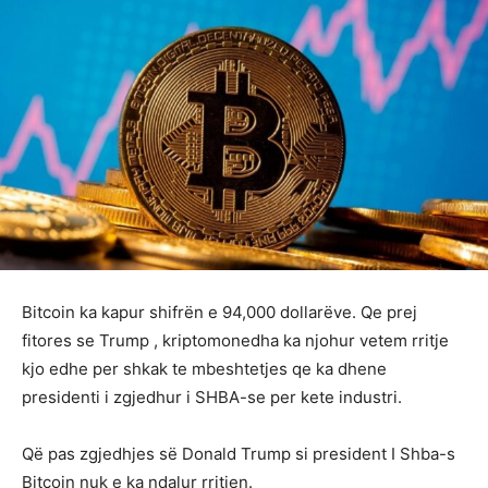
Bitcoin ka kapur shifrën e 94,000 dollarëve. Qe prej
fitores se Trump , kriptomonedha ka njohur vetem rritje
kjo edhe per shkak te mbeshtetjes qe ka dhene
presidenti i zgjedhur i SHBA-se per kete industri.
Që pas zgjedhjes së Donald Trump si president I Shba-s
Bitcoin nuk e ka ndalur rritjen.