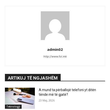
admin02
http://www.fol.mk
ARTIKUJ TË NGJASHËM
A mund ta përballojë telefoni yt ditën
tënde më të gjatë?
23 Maj, 2026
Teknologji