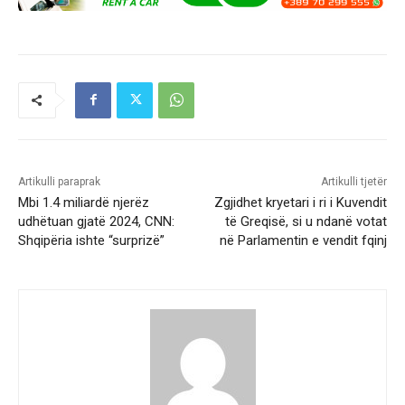
Artikulli paraprak
Artikulli tjetër
Mbi 1.4 miliardë njerëz
Zgjidhet kryetari i ri i Kuvendit
udhëtuan gjatë 2024, CNN:
të Greqisë, si u ndanë votat
Shqipëria ishte “surprizë”
në Parlamentin e vendit fqinj