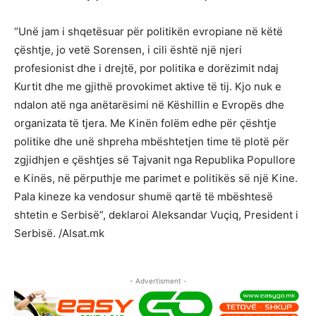
“Unë jam i shqetësuar për politikën evropiane në këtë
çështje, jo vetë Sorensen, i cili është një njeri
profesionist dhe i drejtë, por politika e dorëzimit ndaj
Kurtit dhe me gjithë provokimet aktive të tij. Kjo nuk e
ndalon atë nga anëtarësimi në Këshillin e Evropës dhe
organizata të tjera. Me Kinën folëm edhe për çështje
politike dhe unë shpreha mbështetjen time të plotë për
zgjidhjen e çështjes së Tajvanit nga Republika Popullore
e Kinës, në përputhje me parimet e politikës së një Kine.
Pala kineze ka vendosur shumë qartë të mbështesë
shtetin e Serbisë”, deklaroi Aleksandar Vuçiq, President i
Serbisë. /Alsat.mk
- Advertisment -