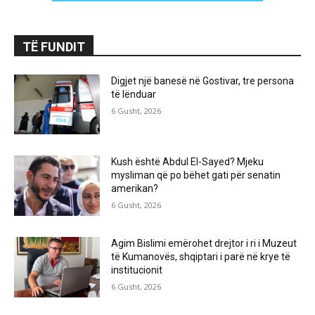
TË FUNDIT
Digjet një banesë në Gostivar, tre persona
të lënduar
6 Gusht, 2026
Kush është Abdul El-Sayed? Mjeku
mysliman që po bëhet gati për senatin
amerikan?
6 Gusht, 2026
Agim Bislimi emërohet drejtor i ri i Muzeut
të Kumanovës, shqiptari i parë në krye të
institucionit
6 Gusht, 2026