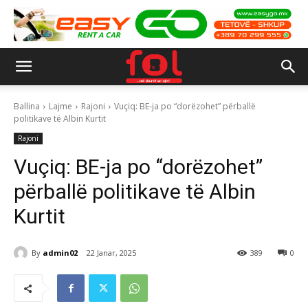
Ballina
Lajme
Rajoni
Vuçiq: BE-ja po “dorëzohet” përballë
politikave të Albin Kurtit
Rajoni
Vuçiq: BE-ja po “dorëzohet”
përballë politikave të Albin
Kurtit
By
admin02
22 Janar, 2025
389
0