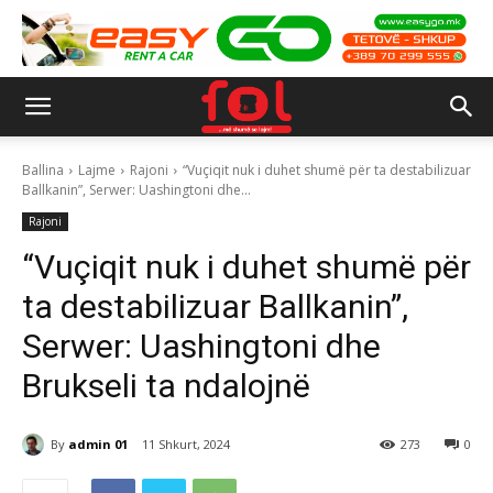
Ballina
Lajme
Rajoni
“Vuçiqit nuk i duhet shumë për ta destabilizuar
Ballkanin”, Serwer: Uashingtoni dhe...
Rajoni
“Vuçiqit nuk i duhet shumë për
ta destabilizuar Ballkanin”,
Serwer: Uashingtoni dhe
Brukseli ta ndalojnë
By
admin 01
11 Shkurt, 2024
273
0