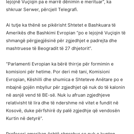
lejojnë Vuçiqin pa e marrë dënimin e merituar”, ka
shkruar Serwer, përcjell Telegrafi.
Ai tutje ka thënë se pikërisht Shtetet e Bashkuara të
Amerikës dhe Bashkimi Evropian “po e lejojnë Vuçiqin të
shmangë përgjegjësinë për zgjedhjet e padrejta dhe
mashtruese të Beogradit të 27 dhjetorit”.
“Parlamenti Evropian ka bërë thirrje për formimin e
komisioni për hetime. Por deri më tani, Komisioni
Evropian, Këshilli dhe shumica e Shteteve Anëtare po e
mbajnë gojën mbyllur për zgjedhjet që nuk do të kalonin
në asnjë vend të BE-së. Nuk iu afruan zgjedhjeve
relativisht të lira dhe të ndershme në vitet e fundit në
Kosovë, duke përfshirë dy palë zgjedhje që vendosën
Kurtin në detyrë”.
Profesori amerikan është shprehur se nuk e kupton