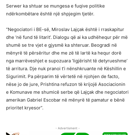
Serwer ka shtuar se mungesa e fuqive politike
ndërkombëtare është një shpjegim tjetër.
“Negociatori i BE-së, Miroslav Lajçak është i rraskapitur
dhe ‘në fund të litarit’. Dialogu që ai ka udhëhequr për më
shumë se tre vjet e gjysmë ka shteruar. Beogradi në
mënyrë të përsëritur dhe me zë të lartë ka hequr dorë
nga marrëveshjet e supozuara ‘ligjërisht të detyrueshme’
të arritura. Dje nuk pranoi t’i nënshkruante në Këshillin e
Sigurimit. Pa përparim të vërtetë në njohjen de facto,
nëse jo de jure, Prishtina refuzon të krijojë Asociacionin
e Komunave me shumicë serbe që Lajçak dhe negociatori
amerikan Gabriel Escobar në mënyrë të pamatur e bënë
prioritet kryesor”.
- Advertisment -