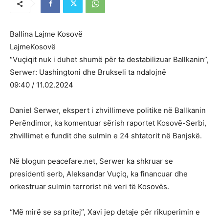
Ballina Lajme Kosovë
LajmeKosovë
“Vuçiqit nuk i duhet shumë për ta destabilizuar Ballkanin”,
Serwer: Uashingtoni dhe Brukseli ta ndalojnë
09:40 / 11.02.2024
Daniel Serwer, ekspert i zhvillimeve politike në Ballkanin
Perëndimor, ka komentuar sërish raportet Kosovë-Serbi,
zhvillimet e fundit dhe sulmin e 24 shtatorit në Banjskë.
Në blogun peacefare.net, Serwer ka shkruar se
presidenti serb, Aleksandar Vuçiq, ka financuar dhe
orkestruar sulmin terrorist në veri të Kosovës.
“Më mirë se sa pritej”, Xavi jep detaje për rikuperimin e