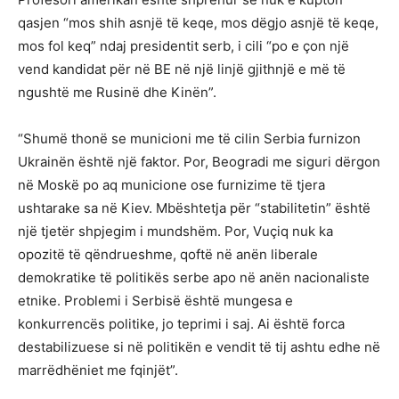
qasjen “mos shih asnjë të keqe, mos dëgjo asnjë të keqe,
mos fol keq” ndaj presidentit serb, i cili “po e çon një
vend kandidat për në BE në një linjë gjithnjë e më të
ngushtë me Rusinë dhe Kinën”.
“Shumë thonë se municioni me të cilin Serbia furnizon
Ukrainën është një faktor. Por, Beogradi me siguri dërgon
në Moskë po aq municione ose furnizime të tjera
ushtarake sa në Kiev. Mbështetja për “stabilitetin” është
një tjetër shpjegim i mundshëm. Por, Vuçiq nuk ka
opozitë të qëndrueshme, qoftë në anën liberale
demokratike të politikës serbe apo në anën nacionaliste
etnike. Problemi i Serbisë është mungesa e
konkurrencës politike, jo teprimi i saj. Ai është forca
destabilizuese si në politikën e vendit të tij ashtu edhe në
marrëdhëniet me fqinjët”.