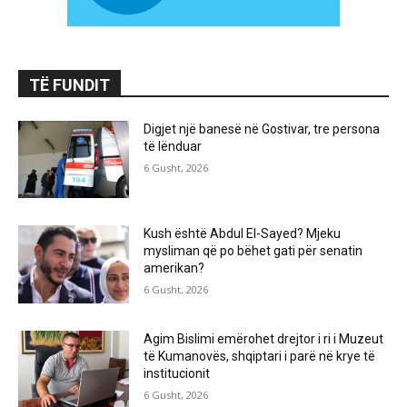
TË FUNDIT
Digjet një banesë në Gostivar, tre persona
të lënduar
6 Gusht, 2026
Kush është Abdul El-Sayed? Mjeku
mysliman që po bëhet gati për senatin
amerikan?
6 Gusht, 2026
Agim Bislimi emërohet drejtor i ri i Muzeut
të Kumanovës, shqiptari i parë në krye të
institucionit
6 Gusht, 2026