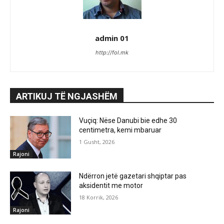
admin 01
http://fol.mk
ARTIKUJ TË NGJASHËM
Vuçiq: Nëse Danubi bie edhe 30
centimetra, kemi mbaruar
1 Gusht, 2026
Rajoni
Ndërron jetë gazetari shqiptar pas
aksidentit me motor
18 Korrik, 2026
Rajoni