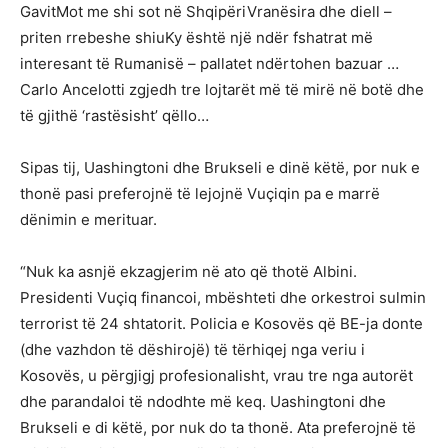
GavitMot me shi sot në ShqipëriVranësira dhe diell –
priten rrebeshe shiuKy është një ndër fshatrat më
interesant të Rumanisë – pallatet ndërtohen bazuar …
Carlo Ancelotti zgjedh tre lojtarët më të mirë në botë dhe
të gjithë ‘rastësisht’ qëllo…
Sipas tij, Uashingtoni dhe Brukseli e dinë këtë, por nuk e
thonë pasi preferojnë të lejojnë Vuçiqin pa e marrë
dënimin e merituar.
“Nuk ka asnjë ekzagjerim në ato që thotë Albini.
Presidenti Vuçiq financoi, mbështeti dhe orkestroi sulmin
terrorist të 24 shtatorit. Policia e Kosovës që BE-ja donte
(dhe vazhdon të dëshirojë) të tërhiqej nga veriu i
Kosovës, u përgjigj profesionalisht, vrau tre nga autorët
dhe parandaloi të ndodhte më keq. Uashingtoni dhe
Brukseli e di këtë, por nuk do ta thonë. Ata preferojnë të