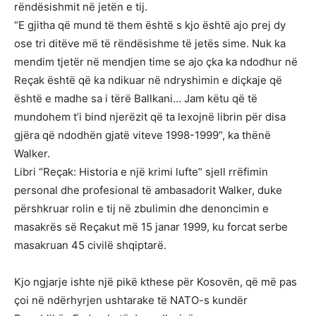
rëndësishmit në jetën e tij.
“E gjitha që mund të them është s kjo është ajo prej dy
ose tri ditëve më të rëndësishme të jetës sime. Nuk ka
mendim tjetër në mendjen time se ajo çka ka ndodhur në
Reçak është që ka ndikuar në ndryshimin e diçkaje që
është e madhe sa i tërë Ballkani… Jam këtu që të
mundohem t’i bind njerëzit që ta lexojnë librin për disa
gjëra që ndodhën gjatë viteve 1998-1999”, ka thënë
Walker.
Libri “Reçak: Historia e një krimi lufte” sjell rrëfimin
personal dhe profesional të ambasadorit Walker, duke
përshkruar rolin e tij në zbulimin dhe denoncimin e
masakrës së Reçakut më 15 janar 1999, ku forcat serbe
masakruan 45 civilë shqiptarë.
Kjo ngjarje ishte një pikë kthese për Kosovën, që më pas
çoi në ndërhyrjen ushtarake të NATO-s kundër