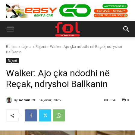
Ballina
Lajme
Rajoni
Walker: Ajo çka ndodhi në Reçak, ndryshoi
Ballkanin
Rajoni
Walker: Ajo çka ndodhi në
Reçak, ndryshoi Ballkanin
By
admin 01
14 Janar, 2025
334
0