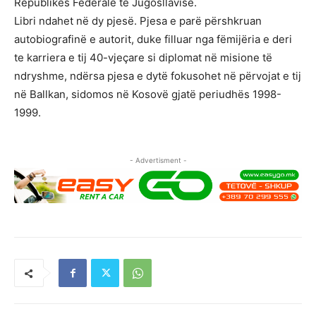
Republikës Federale të Jugosllavisë.
Libri ndahet në dy pjesë. Pjesa e parë përshkruan
autobiografinë e autorit, duke filluar nga fëmijëria e deri
te karriera e tij 40-vjeçare si diplomat në misione të
ndryshme, ndërsa pjesa e dytë fokusohet në përvojat e tij
në Ballkan, sidomos në Kosovë gjatë periudhës 1998-
1999.
- Advertisment -