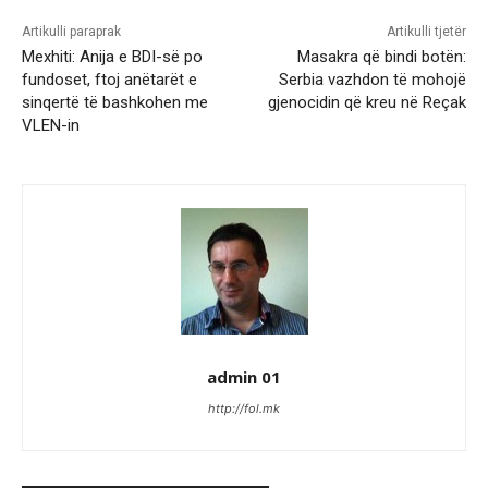
Artikulli paraprak
Artikulli tjetër
Mexhiti: Anija e BDI-së po
Masakra që bindi botën:
fundoset, ftoj anëtarët e
Serbia vazhdon të mohojë
sinqertë të bashkohen me
gjenocidin që kreu në Reçak
VLEN-in
admin 01
http://fol.mk