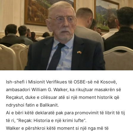
Ish-shefi i Misionit Verifikues të OSBE-së në Kosovë,
ambasadori William G. Walker, ka rikujtuar masakrën së
Reçakut, duke e cilësuar atë si një moment historik që
ndryshoi fatin e Ballkanit.
Ai e bëri këtë deklaratë pak para promovimit të librit të tij
të ri, “Reçak: Historia e një krimi lufte”.
Walker e përshkroi këtë moment si një nga më të