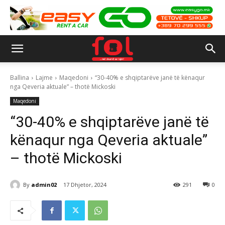
Ballina
Lajme
Maqedoni
“30-40% e shqiptarëve janë të kënaqur
nga Qeveria aktuale” – thotë Mickoski
Maqedoni
“30-40% e shqiptarëve janë të
kënaqur nga Qeveria aktuale”
– thotë Mickoski
By
admin02
17 Dhjetor, 2024
291
0