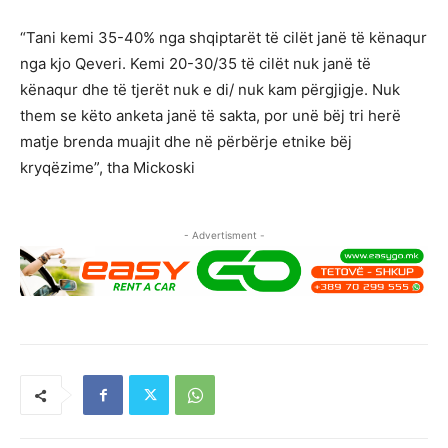
“Tani kemi 35-40% nga shqiptarët të cilët janë të kënaqur
nga kjo Qeveri. Kemi 20-30/35 të cilët nuk janë të
kënaqur dhe të tjerët nuk e di/ nuk kam përgjigje. Nuk
them se këto anketa janë të sakta, por unë bëj tri herë
matje brenda muajit dhe në përbërje etnike bëj
kryqëzime”, tha Mickoski
- Advertisment -