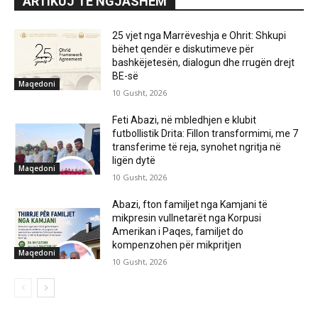
ARTIKUJ TË NGJASHËM
25 vjet nga Marrëveshja e Ohrit: Shkupi
bëhet qendër e diskutimeve për
bashkëjetesën, dialogun dhe rrugën drejt
BE-së
Maqedoni
10 Gusht, 2026
Feti Abazi, në mbledhjen e klubit
futbollistik Drita: Fillon transformimi, me 7
transferime të reja, synohet ngritja në
ligën dytë
Maqedoni
10 Gusht, 2026
Abazi, fton familjet nga Kamjani të
mikpresin vullnetarët nga Korpusi
Amerikan i Paqes, familjet do
kompenzohen për mikpritjen
Maqedoni
10 Gusht, 2026