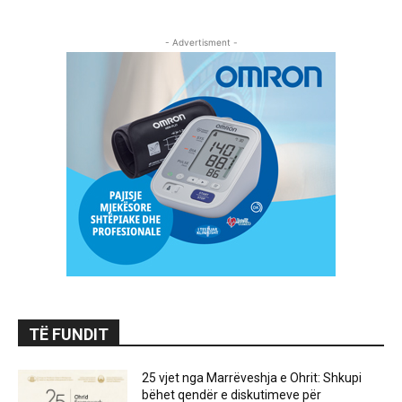
- Advertisment -
TË FUNDIT
25 vjet nga Marrëveshja e Ohrit: Shkupi
bëhet qendër e diskutimeve për