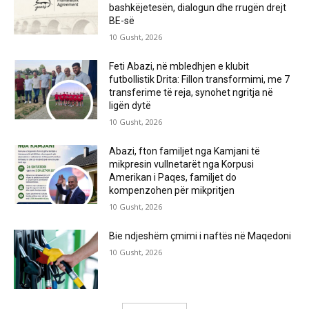
bashkëjetesën, dialogun dhe rrugën drejt
BE-së
10 Gusht, 2026
Feti Abazi, në mbledhjen e klubit
futbollistik Drita: Fillon transformimi, me 7
transferime të reja, synohet ngritja në
ligën dytë
10 Gusht, 2026
Abazi, fton familjet nga Kamjani të
mikpresin vullnetarët nga Korpusi
Amerikan i Paqes, familjet do
kompenzohen për mikpritjen
10 Gusht, 2026
Bie ndjeshëm çmimi i naftës në Maqedoni
10 Gusht, 2026