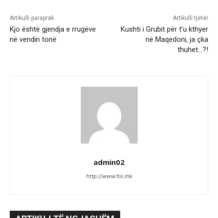
Artikulli paraprak
Artikulli tjetër
Kjo është gjendja e rrugëve
Kushti i Grubit për t’u kthyer
në vendin tonë
në Maqedoni, ja çka
thuhet…?!
admin02
http://www.fol.mk