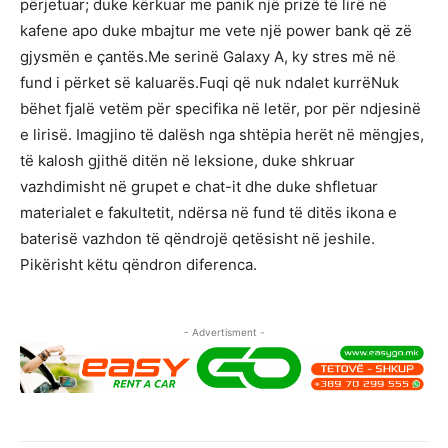
përjetuar; duke kërkuar me panik një prizë të lirë në
kafene apo duke mbajtur me vete një power bank që zë
gjysmën e çantës.Me serinë Galaxy A, ky stres më në
fund i përket së kaluarës.Fuqi që nuk ndalet kurrëNuk
bëhet fjalë vetëm për specifika në letër, por për ndjesinë
e lirisë. Imagjino të dalësh nga shtëpia herët në mëngjes,
të kalosh gjithë ditën në leksione, duke shkruar
vazhdimisht në grupet e chat-it dhe duke shfletuar
materialet e fakultetit, ndërsa në fund të ditës ikona e
baterisë vazhdon të qëndrojë qetësisht në jeshile.
Pikërisht këtu qëndron diferenca.
- Advertisment -