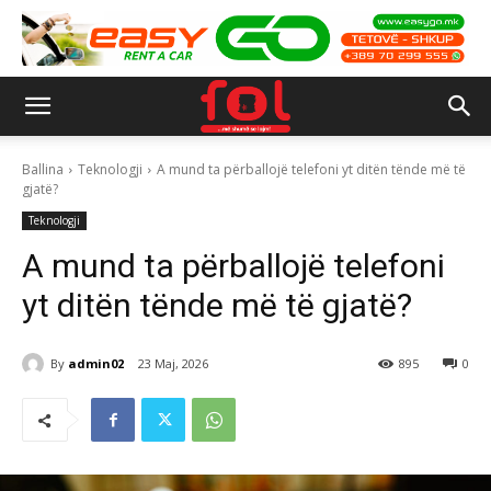
Ballina
Teknologji
A mund ta përballojë telefoni yt ditën tënde më të
gjatë?
Teknologji
A mund ta përballojë telefoni
yt ditën tënde më të gjatë?
By
admin02
23 Maj, 2026
895
0