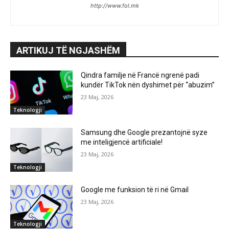
http://www.fol.mk
ARTIKUJ TË NGJASHËM
Qindra familje në Francë ngrenë padi
kundër TikTok nën dyshimet për “abuzim”
23 Maj, 2026
Teknologji
Samsung dhe Google prezantojnë syze
me inteligjencë artificiale!
23 Maj, 2026
Teknologji
Google me funksion të ri në Gmail
23 Maj, 2026
Teknologji