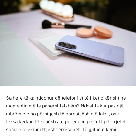
Sa herë të ka ndodhur që telefoni yt të fiket pikërisht në
momentin më të papërshtatshëm? Ndoshta kur pas një
mbrëmjeje po përpiqesh të porosisësh një taksi, ose
teksa kërkon të kapësh atë perëndim perfekt për rrjetet
sociale, e ekrani thjesht errësohet. Të gjithë e kemi