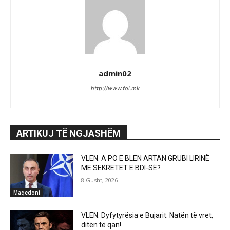
admin02
http://www.fol.mk
ARTIKUJ TË NGJASHËM
VLEN: A PO E BLEN ARTAN GRUBI LIRINË
ME SEKRETET E BDI-SË?
8 Gusht, 2026
Maqedoni
VLEN: Dyfytyrësia e Bujarit: Natën të vret,
ditën të qan!