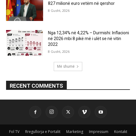
827 milionë euro vetëm në qershor
8 Gusht, 2026
Nga 12,34% në 4,22% – Durmishi: Inflacioni
në 2026 mbi 8 pikë më i ulët se në vitin
2022
8 Gusht, 2026
Më shumë
RECENT COMMENTS
Fol TV
Rregullorja e Portalit
Marketing
Impressum
Kontakt