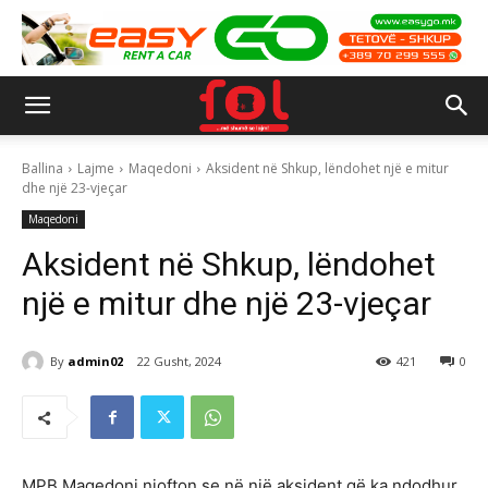
Ballina
Lajme
Maqedoni
Aksident në Shkup, lëndohet një e mitur
dhe një 23-vjeçar
Maqedoni
Aksident në Shkup, lëndohet
një e mitur dhe një 23-vjeçar
By
admin02
22 Gusht, 2024
421
0
MPB Maqedoni njofton se në një aksident që ka ndodhur