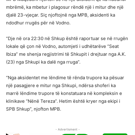
mbrëmë, ka mbetur i plagosur rëndë një i mitur dhe një
djalë 23-vjeçar. Siç njoftojnë nga MPB, aksidenti ka
ndodhur rrugës për në Vodno.
“Dje në ora 22:30 në Shkup është raportuar se në rrugën
lokale që çon në Vodno, automjeti i udhëtarëve “Seat
Ibiza” me shenja regjistrimi të Shkupit i drejtuar nga A.K.
(23) nga Shkupi ka dalë nga rruga”.
“Nga aksidentet me lëndime të rënda trupore ka pësuar
një pasagjere e mitur nga Shkupi, ndërsa shoferi ka
marrë lëndime trupore të konstatuara në kompleksin e
klinikave “Nënë Tereza”. Hetim është kryer nga ekipi i
SPB Shkup”, njofton MPB.
- Advertisment -