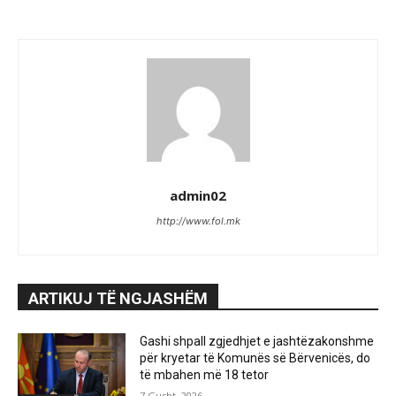
admin02
http://www.fol.mk
ARTIKUJ TË NGJASHËM
Gashi shpall zgjedhjet e jashtëzakonshme
për kryetar të Komunës së Bërvenicës, do
të mbahen më 18 tetor
7 Gusht, 2026