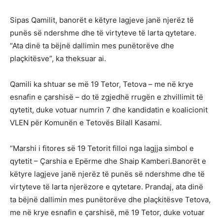
Sipas Qamilit, banorët e këtyre lagjeve janë njerëz të
punës së ndershme dhe të virtyteve të larta qytetare.
“Ata dinë ta bëjnë dallimin mes punëtorëve dhe
plaçkitësve”, ka theksuar ai.
Qamili ka shtuar se më 19 Tetor, Tetova – me në krye
esnafin e çarshisë – do të zgjedhë rrugën e zhvillimit të
qytetit, duke votuar numrin 7 dhe kandidatin e koalicionit
VLEN për Komunën e Tetovës Bilall Kasami.
“Marshi i fitores së 19 Tetorit filloi nga lagjja simbol e
qytetit – Çarshia e Epërme dhe Shaip Kamberi.Banorët e
këtyre lagjeve janë njerëz të punës së ndershme dhe të
virtyteve të larta njerëzore e qytetare. Prandaj, ata dinë
ta bëjnë dallimin mes punëtorëve dhe plaçkitësve Tetova,
me në krye esnafin e çarshisë, më 19 Tetor, duke votuar