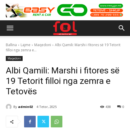
Ballina
Lajme
Maqedoni
Albi Qamili: Marshi i fitores së 19 Tetorit
filloi nga zemra e...
Maqedoni
Albi Qamili: Marshi i fitores së
19 Tetorit filloi nga zemra e
Tetovës
By
admin02
4 Tetor, 2025
438
0