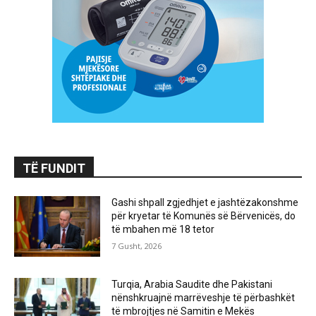
TË FUNDIT
Gashi shpall zgjedhjet e jashtëzakonshme
për kryetar të Komunës së Bërvenicës, do
të mbahen më 18 tetor
7 Gusht, 2026
Turqia, Arabia Saudite dhe Pakistani
nënshkruajnë marrëveshje të përbashkët
të mbrojtjes në Samitin e Mekës