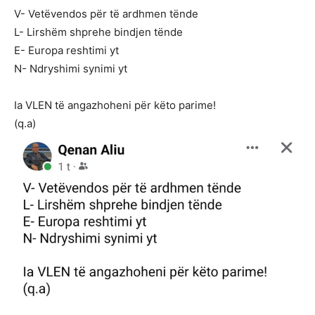
V- Vetëvendos për të ardhmen tënde
L- Lirshëm shprehe bindjen tënde
E- Europa reshtimi yt
N- Ndryshimi synimi yt
Ia VLEN të angazhoheni për këto parime!
(q.a)