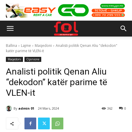
Ballina
Lajme
Maqedoni
Analisti politik Qenan Aliu "dekodon"
katër parime të VLEN-it
Maqedoni
Opinione
Analisti politik Qenan Aliu
“dekodon” katër parime të
VLEN-it
By
admin 01
24 Mars, 2024
362
0