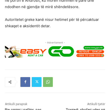
në portin e Androsit, ku morën ndihmën e parë dhe
ndodhen në gjendje të mirë shëndetësore.
Autoritetet greke kanë nisur hetimet për të përcaktuar
shkaqet e aksidentit detar.
- Advertisment -
Artikulli paraprak
Artikulli tjetër
Bie çmimi i naftës, pas
Tragjedi, shoferi vdes në