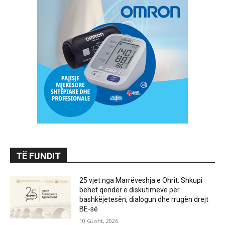
TË FUNDIT
25 vjet nga Marrëveshja e Ohrit: Shkupi
bëhet qendër e diskutimeve për
bashkëjetesën, dialogun dhe rrugën drejt
BE-së
10 Gusht, 2026