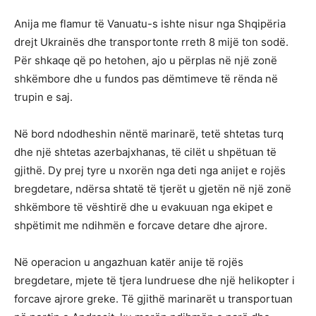
Anija me flamur të Vanuatu-s ishte nisur nga Shqipëria
drejt Ukrainës dhe transportonte rreth 8 mijë ton sodë.
Për shkaqe që po hetohen, ajo u përplas në një zonë
shkëmbore dhe u fundos pas dëmtimeve të rënda në
trupin e saj.
Në bord ndodheshin nëntë marinarë, tetë shtetas turq
dhe një shtetas azerbajxhanas, të cilët u shpëtuan të
gjithë. Dy prej tyre u nxorën nga deti nga anijet e rojës
bregdetare, ndërsa shtatë të tjerët u gjetën në një zonë
shkëmbore të vështirë dhe u evakuuan nga ekipet e
shpëtimit me ndihmën e forcave detare dhe ajrore.
Në operacion u angazhuan katër anije të rojës
bregdetare, mjete të tjera lundruese dhe një helikopter i
forcave ajrore greke. Të gjithë marinarët u transportuan