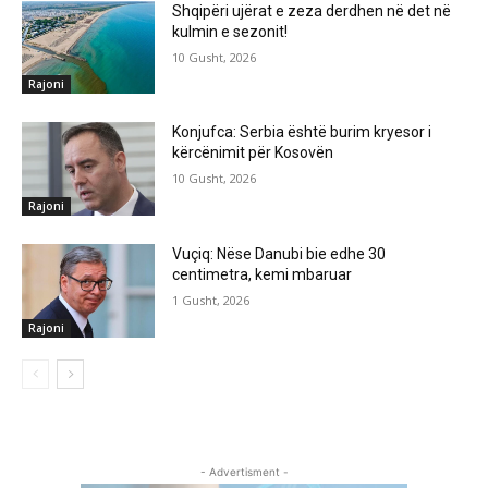
Shqipëri ujërat e zeza derdhen në det në
kulmin e sezonit!
10 Gusht, 2026
Rajoni
Konjufca: Serbia është burim kryesor i
kërcënimit për Kosovën
10 Gusht, 2026
Rajoni
Vuçiq: Nëse Danubi bie edhe 30
centimetra, kemi mbaruar
1 Gusht, 2026
Rajoni
- Advertisment -