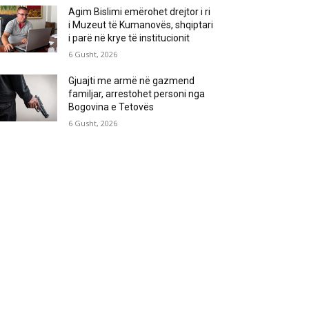
Agim Bislimi emërohet drejtor i ri
i Muzeut të Kumanovës, shqiptari
i parë në krye të institucionit
6 Gusht, 2026
Gjuajti me armë në gazmend
familjar, arrestohet personi nga
Bogovina e Tetovës
6 Gusht, 2026