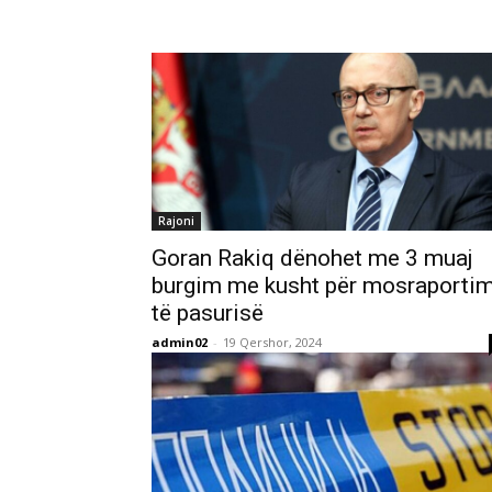
Rajoni
Goran Rakiq dënohet me 3 muaj
burgim me kusht për mosraporti
të pasurisë
admin02
-
19 Qershor, 2024