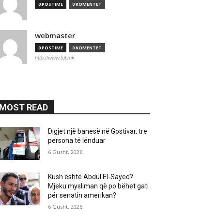
0 POSTIME
0 KOMENTET
webmaster
0 POSTIME
0 KOMENTET
http://www.fol.mk
MOST READ
Digjet një banesë në Gostivar, tre
persona të lënduar
6 Gusht, 2026
Kush është Abdul El-Sayed?
Mjeku mysliman që po bëhet gati
për senatin amerikan?
6 Gusht, 2026