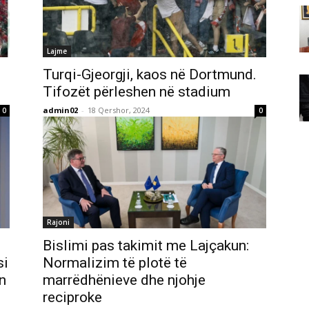
Lajme
Turqi-Gjeorgji, kaos në Dortmund.
Tifozët përleshen në stadium
admin02
-
18 Qershor, 2024
0
0
Rajoni
Bislimi pas takimit me Lajçakun:
si
Normalizim të plotë të
n
marrëdhënieve dhe njohje
reciproke