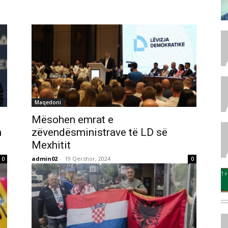
Maqedoni
Mësohen emrat e
m
zëvendësministrave të LD së
Mexhitit
admin02
-
19 Qershor, 2024
0
0