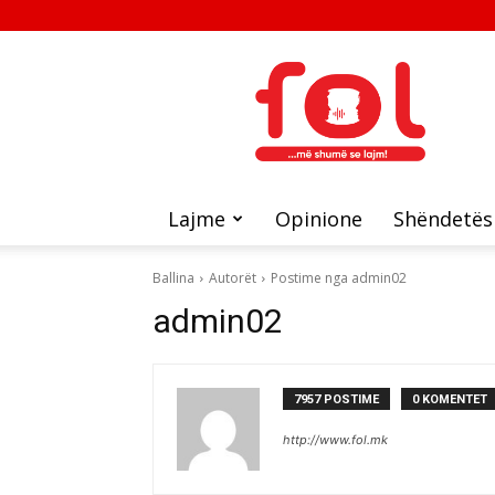
FOL
Lajme
Opinione
Shëndetës
Ballina
Autorët
Postime nga admin02
admin02
7957 POSTIME
0 KOMENTET
http://www.fol.mk