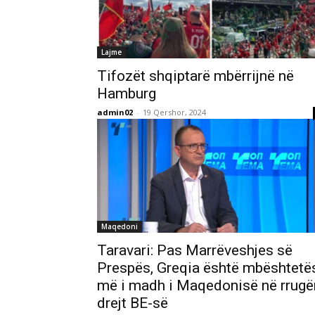
Lajme
Tifozët shqiptarë mbërrijnë në
Hamburg
admin02
-
19 Qershor, 2024
Maqedoni
Taravari: Pas Marrëveshjes së
Prespës, Greqia është mbështetë
më i madh i Maqedonisë në rrugë
drejt BE-së