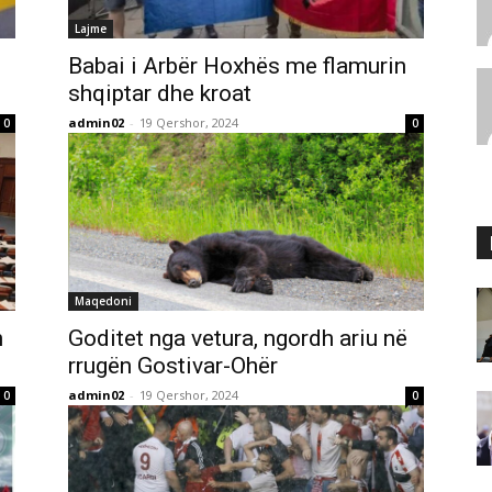
Lajme
Babai i Arbër Hoxhës me flamurin
shqiptar dhe kroat
admin02
-
19 Qershor, 2024
0
0
Maqedoni
n
Goditet nga vetura, ngordh ariu në
rrugën Gostivar-Ohër
admin02
-
19 Qershor, 2024
0
0