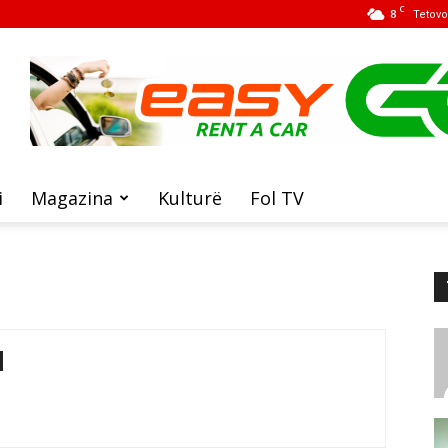
C
8
Tetovo
i
Magazina
Kulturë
Fol TV