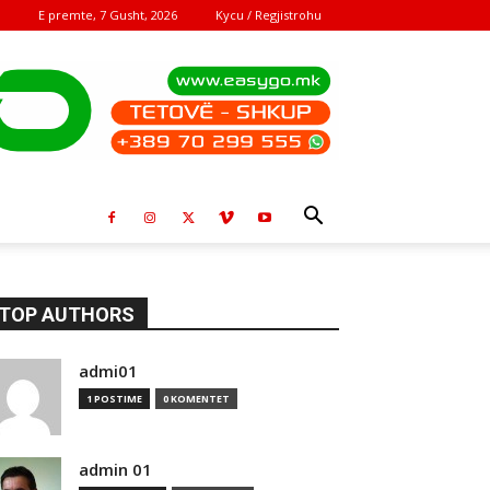
E premte, 7 Gusht, 2026
Kycu / Regjistrohu
TOP AUTHORS
admi01
1 POSTIME
0 KOMENTET
admin 01