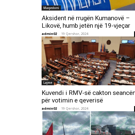
Maqedoni
Aksident në rrugën Kumanovë –
Likovë, humb jetën një 19-vjeçar
admin02
-
19 Qershor, 2024
Lajme
Kuvendi i RMV-së cakton seancë
për votimin e qeverisë
admin02
-
19 Qershor, 2024