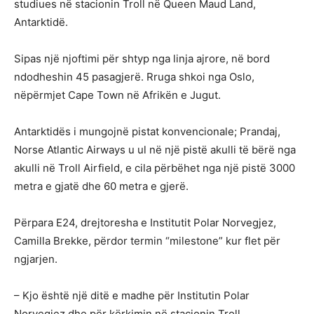
studiues në stacionin Troll në Queen Maud Land,
Antarktidë.
Sipas një njoftimi për shtyp nga linja ajrore, në bord
ndodheshin 45 pasagjerë. Rruga shkoi nga Oslo,
nëpërmjet Cape Town në Afrikën e Jugut.
Antarktidës i mungojnë pistat konvencionale; Prandaj,
Norse Atlantic Airways u ul në një pistë akulli të bërë nga
akulli në Troll Airfield, e cila përbëhet nga një pistë 3000
metra e gjatë dhe 60 metra e gjerë.
Përpara E24, drejtoresha e Institutit Polar Norvegjez,
Camilla Brekke, përdor termin “milestone” kur flet për
ngjarjen.
– Kjo është një ditë e madhe për Institutin Polar
Norvegjez dhe për kërkimin në stacionin Troll.