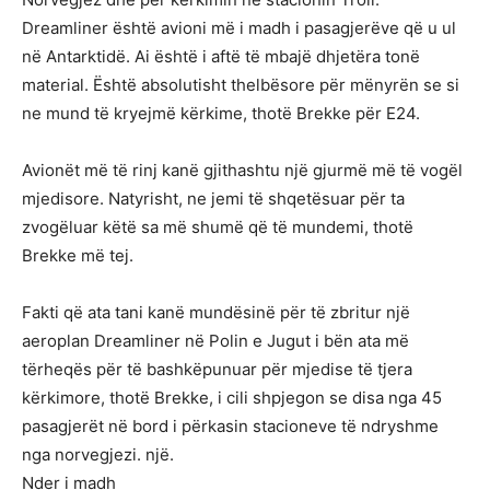
Dreamliner është avioni më i madh i pasagjerëve që u ul
në Antarktidë. Ai është i aftë të mbajë dhjetëra tonë
material. Është absolutisht thelbësore për mënyrën se si
ne mund të kryejmë kërkime, thotë Brekke për E24.
Avionët më të rinj kanë gjithashtu një gjurmë më të vogël
mjedisore. Natyrisht, ne jemi të shqetësuar për ta
zvogëluar këtë sa më shumë që të mundemi, thotë
Brekke më tej.
Fakti që ata tani kanë mundësinë për të zbritur një
aeroplan Dreamliner në Polin e Jugut i bën ata më
tërheqës për të bashkëpunuar për mjedise të tjera
kërkimore, thotë Brekke, i cili shpjegon se disa nga 45
pasagjerët në bord i përkasin stacioneve të ndryshme
nga norvegjezi. një.
Nder i madh