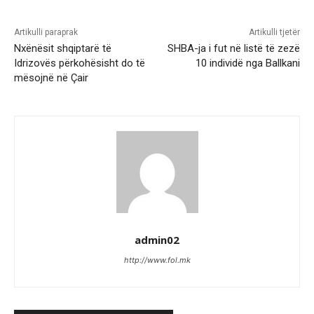
Artikulli paraprak
Artikulli tjetër
Nxënësit shqiptarë të
SHBA-ja i fut në listë të zezë
Idrizovës përkohësisht do të
10 individë nga Ballkani
mësojnë në Çair
admin02
http://www.fol.mk