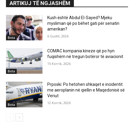
ARTIKUJ TË NGJASHËM
Kush është Abdul El-Sayed? Mjeku
mysliman që po bëhet gati për senatin
amerikan?
6 Gusht, 2026
Bota
COMAC kompania kineze që po hyn
fuqishëm në tregun botëror të aviacionit
15 Korrik, 2026
Bota
Prposki: Po hetohen shkaqet e incidentit
me aeroplanin në qiellin e Maqedonisë së
Veriut
12 Korrik, 2026
Bota