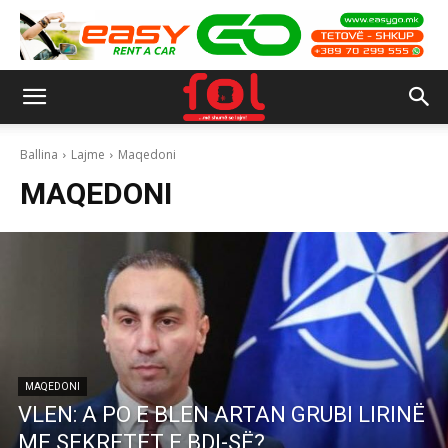
Ballina
Lajme
Maqedoni
MAQEDONI
MAQEDONI
VLEN: A PO E BLEN ARTAN GRUBI LIRINË
ME SEKRETET E BDI-SË?