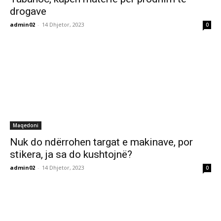
drogave
admin02
-
14 Dhjetor, 2023
0
Maqedoni
Nuk do ndërrohen targat e makinave, por
stikera, ja sa do kushtojnë?
admin02
-
14 Dhjetor, 2023
0