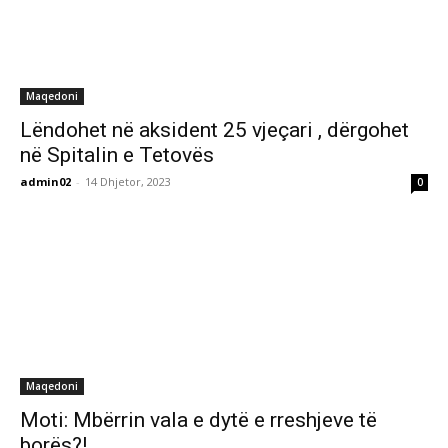
Maqedoni
Lëndohet në aksident 25 vjeçari , dërgohet
në Spitalin e Tetovës
admin02
-
14 Dhjetor, 2023
0
Maqedoni
Moti: Mbërrin vala e dytë e rreshjeve të
borës?!