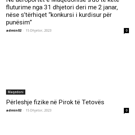
fluturime nga 31 dhjetori deri me 2 janar,
nëse s’tërhiqet “konkursi i kurdisur për
punësim”
admin02
-
15 Dhjetor, 2023
0
Maqedoni
Përleshje fizike në Pirok të Tetovës
admin02
-
15 Dhjetor, 2023
0