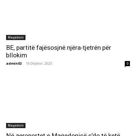
Maqedoni
BE, partitë fajësosjnë njëra-tjetrën për
bllokim
admin02
-
16 Dhjetor, 2023
0
Maqedoni
Në aeroportet e Maqedonisë s’do të ketë