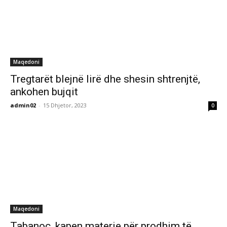
Maqedoni
Tregtarët blejnë lirë dhe shesin shtrenjtë,
ankohen bujqit
admin02
-
15 Dhjetor, 2023
0
Maqedoni
Tabanoc, kapen materie për prodhim të