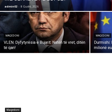
admin02
-
8 Gusht, 2026
MAQEDONI
MAQEDONI
VLEN: Dyfytyrësia e Bujarit: Natën të vret, ditën
Durmishi: 
të qan!
milionë e
Maqedoni