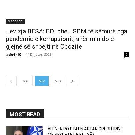
Maqedoni
Lëvizja BESA: BDI dhe LSDM të sëmurë nga
pandemia e korrupsionit, shërimin do e
gjejnë së shpejti në Opozitë
admin02
-
14 Dhjetor, 2023
0
631
632
633
MOST READ
VLEN: A PO E BLEN ARTAN GRUBI LIRINË
ME SEKRETET E BDI-SË?