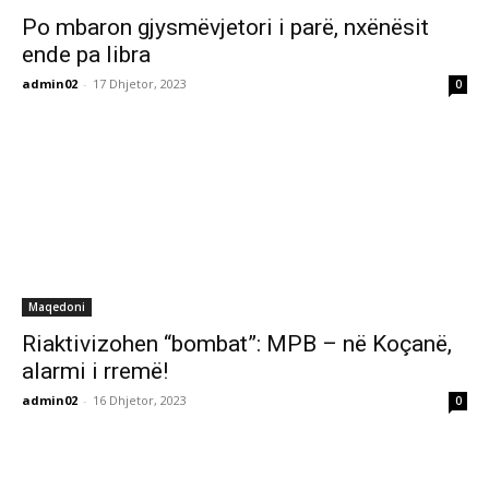
Po mbaron gjysmëvjetori i parë, nxënësit
ende pa libra
admin02
-
17 Dhjetor, 2023
0
Maqedoni
Riaktivizohen “bombat”: MPB – në Koçanë,
alarmi i rremë!
admin02
-
16 Dhjetor, 2023
0